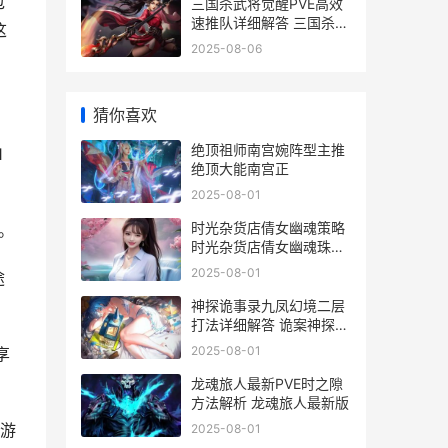
包
三国杀武将觉醒PVE高效
速推队详细解答 三国杀武
这
将觉醒特效在哪
2025-08-06
猜你喜欢
绝顶祖师南宫婉阵型主推
1
绝顶大能南宫正
2025-08-01
时光杂货店倩女幽魂策略
。
时光杂货店倩女幽魂珠子
位置
2025-08-01
途
神探诡事录九凤幻境二层
打法详细解答 诡案神探
txt
2025-08-01
享
龙魂旅人最新PVE时之隙
方法解析 龙魂旅人最新版
游
2025-08-01