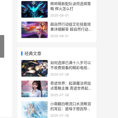
辉烬萌新配队诀窍选择策
略 辉火怎么打
2025-08-01
超自然行动组艾伦技能效
果详细解答 超自然行动组
艾琳
2025-08-01
»
经典文章
如何选择已满十八岁可以
不收费观看的精彩电视剧
如何选择已满十周岁的人
2025-07-28
奇迹世界：起源魔法师加
点策略主推 奇迹世界起源
愤怒宝石怎么获得
2025-07-28
小南翻白眼流口水流眼泪
的背后：是啥子原因导致
这些反应频繁出现 小南翻
2025-07-28