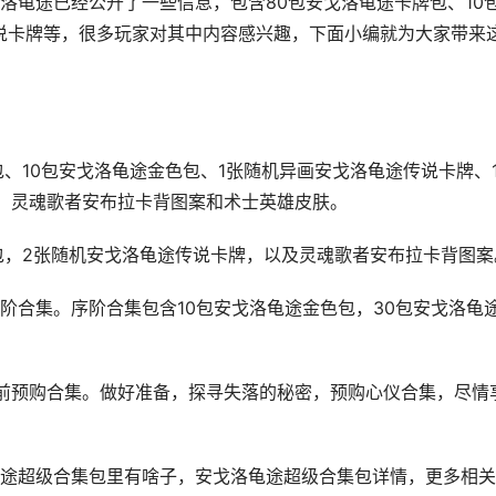
洛龟途已经公开了一些信息，包含80包安戈洛龟途卡牌包、10
说卡牌等，很多玩家对其中内容感兴趣，下面小编就为大家带来
、10包安戈洛龟途金色包、1张随机异画安戈洛龟途传说卡牌、
，灵魂歌者安布拉卡背图案和术士英雄皮肤。
包，2张随机安戈洛龟途传说卡牌，以及灵魂歌者安布拉卡背图案
阶合集。序阶合集包含10包安戈洛龟途金色包，30包安戈洛龟
。
之前预购合集。做好准备，探寻失落的秘密，预购心仪合集，尽情
途超级合集包里有啥子，安戈洛龟途超级合集包详情，更多相关