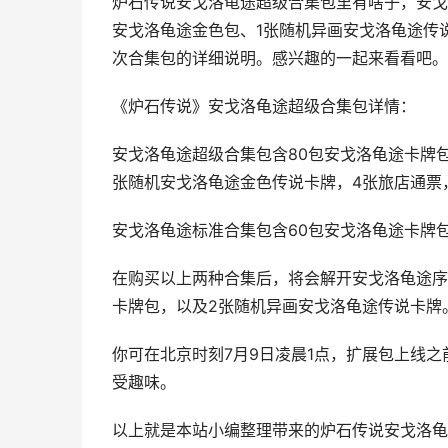
炉石传说安戈洛龟途超级合集包里有啥子，安戈
安戈洛龟途金色包、1张随机异画安戈洛龟途传
次合集包的详细说明。感兴趣的一起来看看吧。
《炉石传说》安戈洛龟途超级合集包详情：
安戈洛龟途超级合集包含80包安戈洛龟途卡牌包
张随机安戈洛龟途金色传说卡牌，4张旅店通票
安戈洛龟途标准合集包含60包安戈洛龟途卡牌
在购买以上两种合集后，将会解开安戈洛龟途序
卡牌包，以及2张随机异画安戈洛龟途传说卡牌
你可在北京时刻7月9日凌晨1点，扩展包上线
受趣味。
以上就是本站小编整理带来的炉石传说安戈洛龟