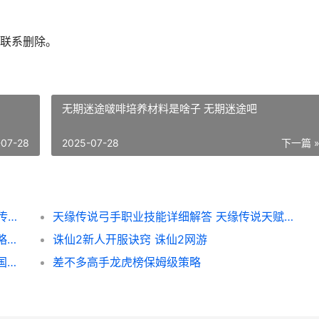
联系删除。
无期迷途啵啡培养材料是啥子 无期迷途吧
-07-28
2025-07-28
下一篇 
天缘传说六大属性及克制关系详细解答 天缘传说哪个职业厉害
天缘传说弓手职业技能详细解答 天缘传说天赋加点
差不多高手PVE阵型组合主推 差不多英雄攻略阵容
诛仙2新人开服诀窍 诛仙2网游
三国杀武将觉醒PVE高效速推队详细解答 三国杀武将觉醒特效在哪
差不多高手龙虎榜保姆级策略