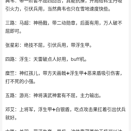
典韦：带一阶套不屈四回合，真能抗揍，开局给转生丹吸
引火力，引伏兵用，当然典韦也只在雪地速度快些。
三路：马超：神杨戬，带二动勋章，后面有用，万人破不
屈即可。
张星彩：绝技不屈，引伏兵用，带浮生甲。
四路：浮生：天雷破点人好用，buff机。
糜竺：神红孩儿，带方天画戟➕浮生甲➕恶来盾吸引伤害，
打不死的小强。
五路：游兆：神将演武神套有不屈，主力输出。
邓艾：上将军，浮生甲➕白银盾，吃点攻击果扛着引出伏兵
就好。