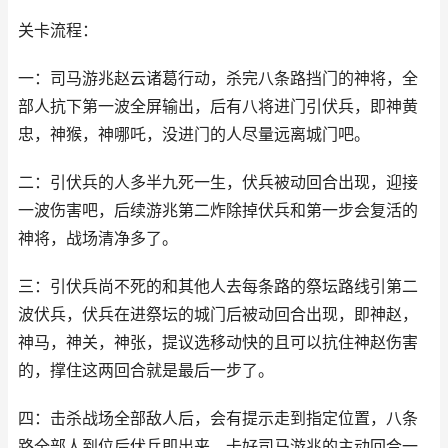
关卡流程：
一：司马游兆赵云诸葛行动，杀完八条路挡门的神将，全
部人抗下第一波全屏输出，后有八将进门引伏兵，即神黄
忠，神猴，神哪吒，没进门的人尽量远离城门吧。
二：引伏兵的人多半九死一生，伏兵被动回合出现，迎接
一波伤害吧，后续游兆第二炸除掉伏兵和第一步会复活的
神将，战场清净多了。
三：引伏兵尚不死的和其他人去每条路的祭坛路线引第二
波伏兵，伏兵在进祭坛的城门后被动回合出现，即神赵，
神马，神关，神张，提议选移动快的且可以抗住神赵伤害
的，撑住这两回合就是最后一步了。
四：击杀战场全部敌人后，会有提示走到指定位置，八条
路全部人到位后伏兵即出来，卡好司马游兆的主动回合一