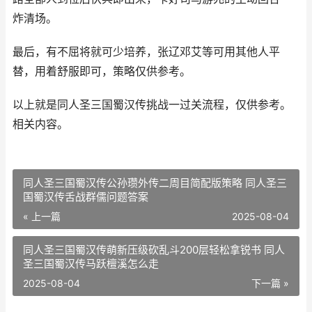
炸清场。
最后，有不屈将就可少培养，张辽邓艾等可用其他人平
替，用着舒服即可，策略仅供参考。
以上就是同人圣三国蜀汉传挑战一过关流程，仅供参考。
相关内容。
同人圣三国蜀汉传公孙瓒外传二周目简配版策略 同人圣三
国蜀汉传舌战群儒问题答案
« 上一篇
2025-08-04
同人圣三国蜀汉传萌新压级砍乱斗200层轻松拿锐书 同人
圣三国蜀汉传马跃檀溪怎么走
2025-08-04
下一篇 »