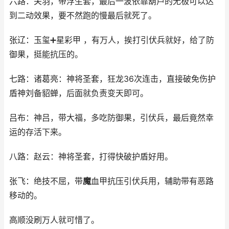
六路：关羽，带浮生套，最后一波依靠葫芦的无极可以达
到二动效果，要不然跑的慢最后就死了。
张辽：玉玺➕星彩甲 ，有万人，挨打引伏兵就好，给了防
御果，挺能抗压的。
七路：诸葛亮：神将圣套，狂龙36次连击，直接破免伤护
盾神刘备貂蝉，后面就负责变天即可。
吕布：神吕，带大福，多吃防御果，引伏兵，最后竟然幸
运的存活下来。
八路：赵云：神将圣套，打得快破护盾好用。
张飞：绝技不屈，带
魔
血甲抗压引伏兵用，辅助带有恶路
移动的。
高顺没刷万人就可惜了。