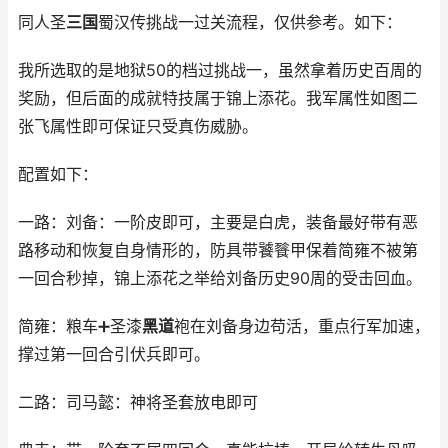
同人圣
三国
蜀汉传挑战一过关流程，仅供参考。如下：
我所选取的是地狱50的档过挑战一，虽然拿着历史百周的
奖励，但后面的成就特技属于锦上添花。我军属性如图二
张飞属性即可保证只受真伤威胁。
配置如下：
一路：刘备：一阶皮即可，主要是白虎，装备最好带有恶
路移动和恢复自身情形的，防具带饕餮甲保着简雍不被第
一回合秒掉，锦上添花之举给刘备历史90周的受击回血。
简雍：粮车➕圣漆
黑道
袍在刘备身边苟活，重点行军加速，
撑过第一回合引伏兵即可。
二路：司马懿：神将圣套放电即可