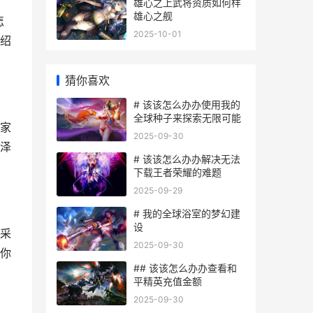
雄心之上武将资质如何样
雄心之舰
怎
2025-10-01
绍
猜你喜欢
# 该该怎么办办使用我的
全球种子来探索无限可能
家
2025-09-30
泽
# 该该怎么办办解决无法
下载王者荣耀的难题
2025-09-29
# 我的全球浴室的梦幻建
设
采
2025-09-30
你
## 该该怎么办办查看和
平精英充值金额
2025-09-30