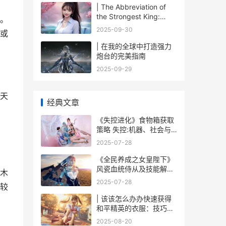
| The Abbreviation of
the Strongest King:
。
Understanding "SK"
2025-09-30
或
| 在我的全球中打造强力
炮台的完美指南
2025-09-29
天
经典文章
《失控进化》食物箱获取
策略 失控:机器、社会与
经济的新生物学
2025-07-28
《全民养成之女皇陛下》
风瓷血统侍从及技能解析
木
《全民养成之女皇陛下》
2025-07-28
较
v12是氪多少r
| 该该怎么办办快速获得
和平精英的衣服：技巧与
玩法攻略
2025-08-20