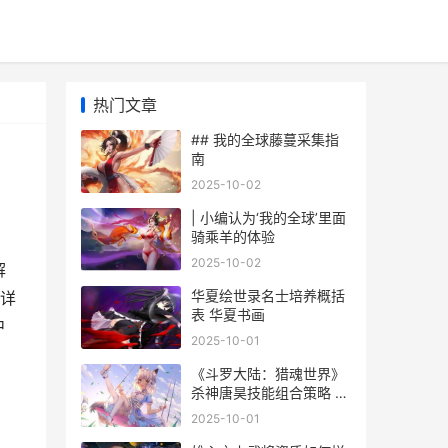
热门文章
## 我的全球藤蔓采集指
南
2025-10-02
| 小编认为‘我的全球’里面
骑乘羊的体验
2025-10-02
解
华夏绘世录名士培养概括
详
表 华夏书画
中
2025-10-01
《斗罗大陆：猎魂世界》
杀神唐昊技能组合策略 斗
罗大陆猎魂世界
2025-10-01