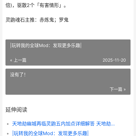
倍)，驱散2个「有害情形」。
灵鼩魂石主推：赤炼鬼；罗鬼
|玩转我的全球Mod：发现更多乐趣|
« 上一篇
2025-11-20
没有了！
下一篇 »
延伸阅读
天地劫幽城再临灵鼩五内加点详细解答 天地劫幽城再临是单机吗
|玩转我的全球Mod：发现更多乐趣|