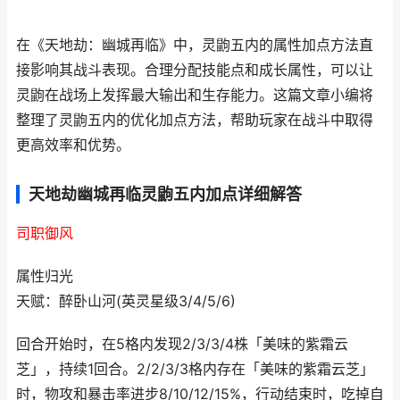
在《天地劫：幽城再临》中，灵鼩五内的属性加点方法直
接影响其战斗表现。合理分配技能点和成长属性，可以让
灵鼩在战场上发挥最大输出和生存能力。这篇文章小编将
整理了灵鼩五内的优化加点方法，帮助玩家在战斗中取得
更高效率和优势。
天地劫幽城再临灵鼩五内加点详细解答
司职御风
属性归光
天赋：醉卧山河(英灵星级3/4/5/6)
回合开始时，在5格内发现2/3/3/4株「美味的紫霜云
芝」，持续1回合。2/2/3/3格内存在「美味的紫霜云芝」
时，物攻和暴击率进步8/10/12/15%，行动结束时，吃掉自