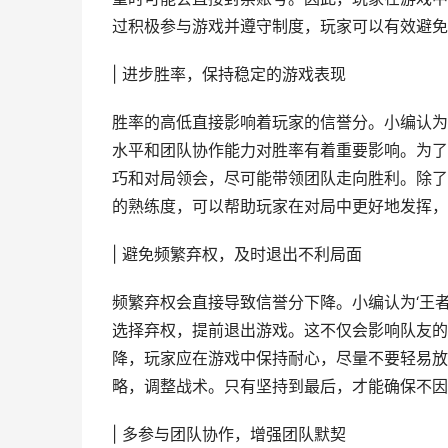
过积极参与游戏并遵守制度，玩家可以有效避免
| 进步胜率，保持稳定的游戏表现
胜率的高低直接影响着玩家的信誉分。小编认为
水平和团队协作能力对胜率有着重要影响。为了
巧和对局领会，尽可能带领团队走向胜利。除了
的熟练度，可以帮助玩家在对局中更好地发挥，
| 避免频繁弃权，及时退出不利局面
频繁弃权会直接导致信誉分下降。小编认为‘王
选择弃权，提前退出游戏。这不仅会影响队友的
降，玩家应在游戏中保持耐心，尽量不要轻易放
略，调整战术。只有坚持到最后，才能确保不因
| 多参与团队协作，增强团队默契