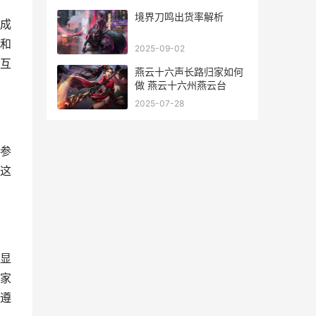
境界刀鸣出货率解析
成
和
2025-09-02
互
燕云十六声长路归家如何
做 燕云十六州燕云台
2025-07-28
参
这
显
家
遵