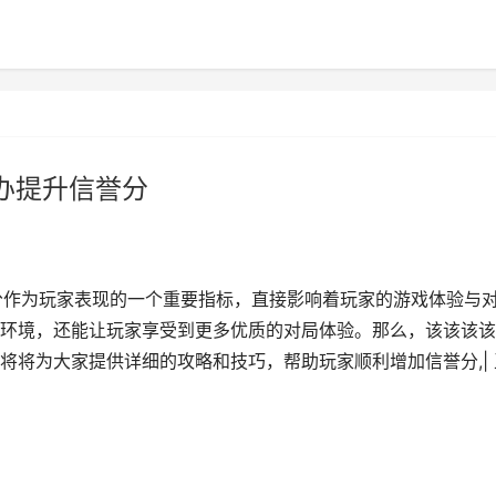
办提升信誉分
分作为玩家表现的一个重要指标，直接影响着玩家的游戏体验与
环境，还能让玩家享受到更多优质的对局体验。那么，该该该该
将将为大家提供详细的攻略和技巧，帮助玩家顺利增加信誉分,| 