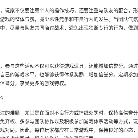
，玩家不仅要注意个人的操作技巧，还要注重与队友的配合，形
游戏的整体气氛，减少恶性竞争和不良行为的发生。当团队气氛
中，尽量与队友共同商讨战术，避免出现独断专行的行为，做到
，参与这些活动不仅可以获得游戏道具，还能增加信誉分。通过
自己的游戏水平，也能够获得体系奖励，增加信誉分。定期参加
信誉分，享受更多的游戏特权。
料
注的难题，尤其是在面对不良行为或掉线处罚时，保持高信誉分
免弃权、多参与团队协作以及积极参加游戏体系活动等方式，玩
戏对局。因此，每位玩家都应在日常游戏中，保持良好的心态，