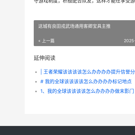
守游戏制度，积极配合队友，这样才能在享受游
这城有良田戎武场通用客卿宝具主推
« 上一篇
2025
延伸阅读
| 王者荣耀该该该该怎么办办办办提升信誉分
# 我的全球该该该该怎么办办办办标记地点
1、我的全球该该该该怎么办办办办做末影门