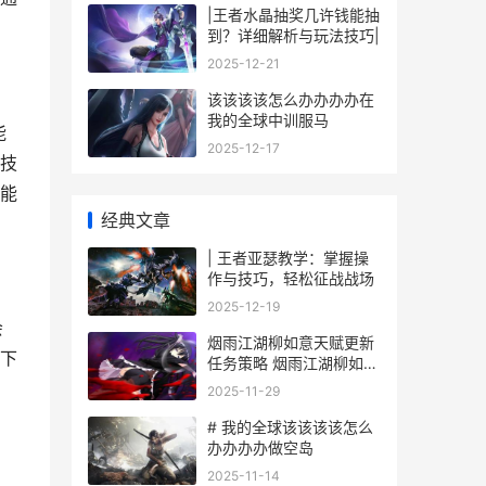
|王者水晶抽奖几许钱能抽
到？详细解析与玩法技巧|
2025-12-21
该该该该怎么办办办办在
我的全球中训服马
能
2025-12-17
技
能
经典文章
| 王者亚瑟教学：掌握操
作与技巧，轻松征战战场
2025-12-19
会
烟雨江湖柳如意天赋更新
下
任务策略 烟雨江湖柳如意
怎么培养
2025-11-29
# 我的全球该该该该怎么
办办办办做空岛
2025-11-14