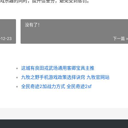
戏乐趣的同时，提升信誉分，避免受到惩罚。
没有了！
-12-23
下一篇 
这城有良田戎武场通用客卿宝具主推
九牧之野手机游戏政策选择诀窍 九牧官网站
全民奇迹2加战力方式 全民奇迹2sf