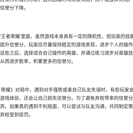
信誉分下降。
‘王者荣耀’里面，虽然游戏本身具有一定的随机性，但玩家的技
提升信誉分，玩家应尽量保持稳定的游戏表现，进步个人的操作
这些之后，选择适合自己操作的英雄，并通过练习进步对英雄技
从而进步胜率，积累更多的信誉分。
者荣耀》对局中，遇到对手强势或者自己队友失误时，有些玩家
游戏体验，还会让自己损失信誉分。为了避免弃权带来的信誉分
弃。如果真的遇到不利局面，可以尝试与队友沟通，共同制定策
弃权受到惩罚。