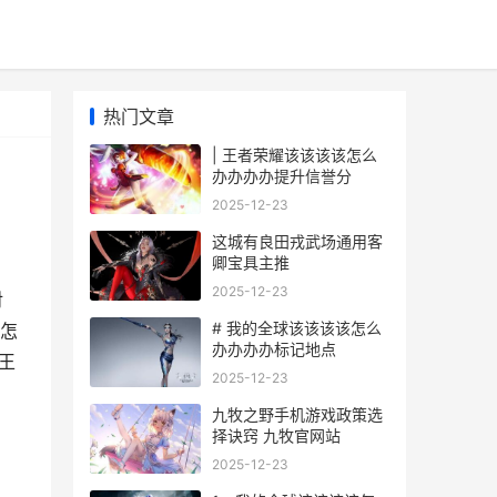
热门文章
| 王者荣耀该该该该怎么
办办办办提升信誉分
2025-12-23
这城有良田戎武场通用客
卿宝具主推
2025-12-23
对
# 我的全球该该该该怎么
怎
办办办办标记地点
王
2025-12-23
九牧之野手机游戏政策选
择诀窍 九牧官网站
2025-12-23