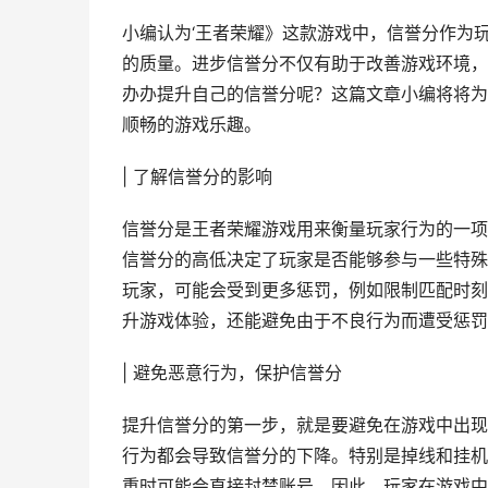
小编认为‘王者荣耀》这款游戏中，信誉分作为
的质量。进步信誉分不仅有助于改善游戏环境，
办办提升自己的信誉分呢？这篇文章小编将将为
顺畅的游戏乐趣。
| 了解信誉分的影响
信誉分是王者荣耀游戏用来衡量玩家行为的一项
信誉分的高低决定了玩家是否能够参与一些特殊
玩家，可能会受到更多惩罚，例如限制匹配时刻
升游戏体验，还能避免由于不良行为而遭受惩罚
| 避免恶意行为，保护信誉分
提升信誉分的第一步，就是要避免在游戏中出现
行为都会导致信誉分的下降。特别是掉线和挂机
重时可能会直接封禁账号。因此，玩家在游戏中