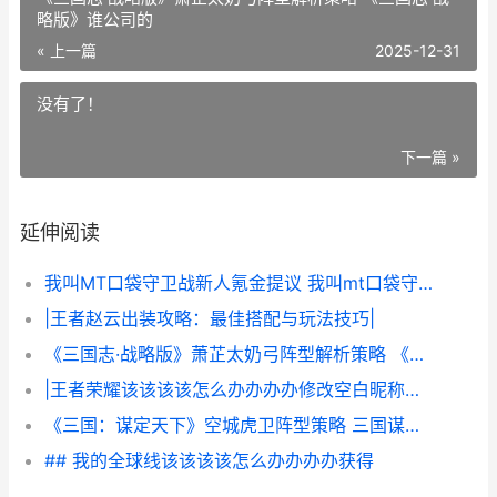
略版》谁公司的
« 上一篇
2025-12-31
没有了！
下一篇 »
延伸阅读
我叫MT口袋守卫战新人氪金提议 我叫mt口袋守卫战官网
|王者赵云出装攻略：最佳搭配与玩法技巧|
《三国志·战略版》萧芷太奶弓阵型解析策略 《三国志·战略版》谁公司的
|王者荣耀该该该该怎么办办办办修改空白昵称，详尽攻略|
《三国：谋定天下》空城虎卫阵型策略 三国谋定天下官服下载
## 我的全球线该该该该怎么办办办办获得