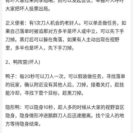
有坏人靠过来同享战略，则可以发起会议，举报坏人呼吁
大家把坏人投票出局。
正义使者：有1次刀人机会的老好人。可以单走做任务，如
果自己落单时被追那对方多半是坏人或中立，可以先下手
刀掉。黑灯后可以躲在角落，如果有人主动出现在视野
里，多半也是坏人，先下手刀掉。
2、鸭阵营(坏人)
鸭子：每20秒可以刀人一次，可以假装做任务，寻找落单
的玩家，确认附近没有其他人后，刀掉，接着关灯，趁技
能冷却，寻找下壹个目标，趁黑刀掉。
隐形鸭：可以隐身10秒，趁人多的时候从大家的视野盲区
隐身，隐身情形冲进鹅群刀人后迅速撤离。找个没人的地
方等待隐身结束。