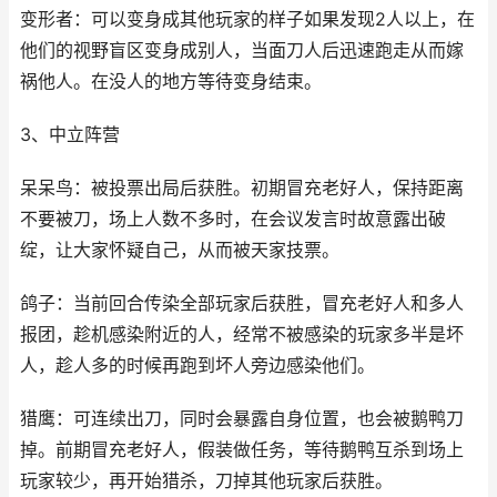
变形者：可以变身成其他玩家的样子如果发现2人以上，在
他们的视野盲区变身成别人，当面刀人后迅速跑走从而嫁
祸他人。在没人的地方等待变身结束。
3、中立阵营
呆呆鸟：被投票出局后获胜。初期冒充老好人，保持距离
不要被刀，场上人数不多时，在会议发言时故意露出破
绽，让大家怀疑自己，从而被天家技票。
鸽子：当前回合传染全部玩家后获胜，冒充老好人和多人
报团，趁机感染附近的人，经常不被感染的玩家多半是坏
人，趁人多的时候再跑到坏人旁边感染他们。
猎鹰：可连续出刀，同时会暴露自身位置，也会被鹅鸭刀
掉。前期冒充老好人，假装做任务，等待鹅鸭互杀到场上
玩家较少，再开始猎杀，刀掉其他玩家后获胜。