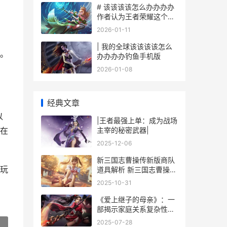
# 该该该该怎么办办办办
作者认为王者荣耀这个游
戏里成功晋升到王者段位
2026-01-11
| 我的全球该该该该怎么
。
办办办办钓鱼手机版
2026-01-08
经典文章
以
|王者最强上单：成为战场
主宰的秘密武器|
在
2025-12-06
新三国志曹操传新版商队
玩
道具解析 新三国志曹操传
幸运转盘
2025-10-31
《爱上继子的母亲》：一
部揭示家庭关系复杂性的
电视剧 继子爱上女主
2025-07-28