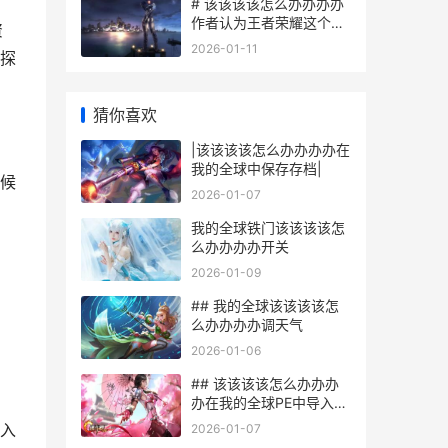
# 该该该该怎么办办办办
作者认为王者荣耀这个游
资
戏里成功晋升到王者段位
2026-01-11
探
猜你喜欢
|该该该该怎么办办办办在
我的全球中保存存档|
候
2026-01-07
我的全球铁门该该该该怎
么办办办办开关
2026-01-09
## 我的全球该该该该怎
么办办办办调天气
2026-01-06
## 该该该该怎么办办办
办在我的全球PE中导入
Mod
入
2026-01-07