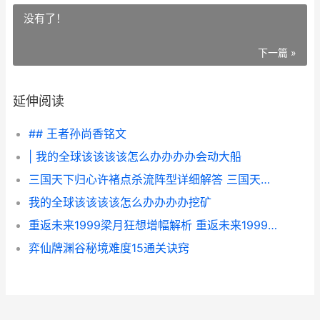
没有了！
下一篇 »
延伸阅读
## 王者孙尚香铭文
| 我的全球该该该该怎么办办办办会动大船
三国天下归心许褚点杀流阵型详细解答 三国天下归谁了
我的全球该该该该怎么办办办办挖矿
重返未来1999梁月狂想增幅解析 重返未来1999梁月脚上的铃铛
弈仙牌渊谷秘境难度15通关诀窍