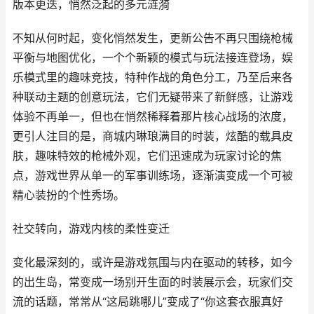
版本更迭，悄然泛起的多元涟漪
不知从何时起，变化悄然发生，更新公告不再只围绕枪械
平衡与地图优化，一个个新颖的模式与玩法接连登场，娱
乐模式里的趣味竞技，特种作战的角色分工，乃至后来各
种联动主题的创意玩法，它们无疑带来了新鲜感，让游戏
体验不再单一，但也在悄然稀释着那片核心战场的浓度，
更引人注目的是，商城内琳琅满目的时装，炫酷的载具皮
肤，趣味特效的枪械外观，它们迅速成为玩家讨论的焦
点，游戏世界从单一的军事训练场，逐渐演变成一个可被
精心装扮的个性秀场。
社交转向，游戏内核的柔性变迁
变化最深刻的，或许是游戏氛围与内在驱动的转移，如今
的出生岛，常变成一场别开生面的时装展示会，玩家们交
流的话题，常常从“这局跳哪儿”变成了“你这套衣服真好