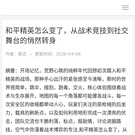
和平精英怎么变了，从战术竞技到社交
舞台的悄然转身
作者：
胖达
•
更新时间：2026-04-08
摘要：开场记忆，荒野心跳的纯粹年代回想初次踏入和平
精英的战场，那种手心出汗的紧张感至今清晰，那时的世
界很简单，跳伞，搜刮，跑毒，交火，核心体验围绕着战
术与生存展开，地图的每一个角落都可能爆发战斗，每一
次安全区的收缩都牵动人心，玩家们关注的是枪械的后坐
力，载具的刷新点，以及如何利用地形完成一次漂亮的伏
击，团队交流也干脆利落，标点，报敌情，讨论进圈路
线，空气中弥漫着战术博弈的专注,和平精英怎么变了，从