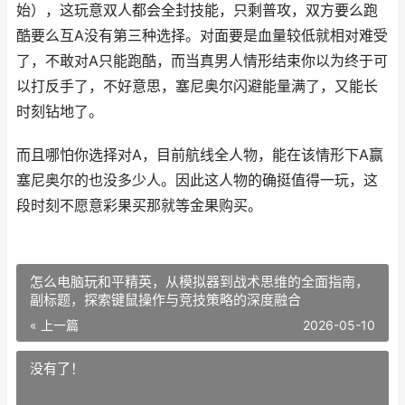
始），这玩意双人都会全封技能，只剩普攻，双方要么跑
酷要么互A没有第三种选择。对面要是血量较低就相对难受
了，不敢对A只能跑酷，而当真男人情形结束你以为终于可
以打反手了，不好意思，塞尼奥尔闪避能量满了，又能长
时刻钻地了。
而且哪怕你选择对A，目前航线全人物，能在该情形下A赢
塞尼奥尔的也没多少人。因此这人物的确挺值得一玩，这
段时刻不愿意彩果买那就等金果购买。
怎么电脑玩和平精英，从模拟器到战术思维的全面指南，
副标题，探索键鼠操作与竞技策略的深度融合
« 上一篇
2026-05-10
没有了！