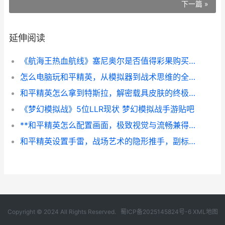
下一篇 »
延伸阅读
《航海王热血航线》塞尼奥尔是否值得彩果购买 航海王热血航线破解版无限召唤券
怎么电脑玩和平精英，从模拟器到战术思维的全面指南，副标题，探索键鼠操作与竞技策略的深度融合
和平精英怎么拿到特斯拉，解密载具皮肤的终极指南，副标题，从零开始拥有你的梦中座驾
《梦幻模拟战》5位LLR现状 梦幻模拟战手游贴吧
**和平精英怎么配置画面，极致视觉与流畅兼得的秘诀，副标题，资深玩家的画面设置全解析**
和平精英设置手雷，战场艺术的隐形推手，副标题，投掷物背后的战术思维与决胜哲学
Copyright © 2024 All Rights Reserved.
蜀ICP备2025145824号-6
XML地图