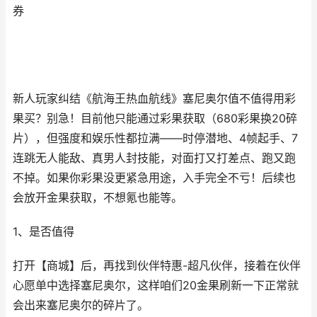
券
新人玩家纠结《航海王热血航线》塞尼奥尔值不值得用彩
果买？别急！目前他只能通过彩果获取（680彩果换20碎
片），但强度和娱乐性都拉满——时停潜地、4帧起手、7
连跳无人能敌、真男人封技能，对面打又打差点、跑又跑
不掉。如果你彩果没更紧急用途，入手完全不亏！后续也
会放开金果获取，不想氪也能等。
1、是否值得
打开【商城】后，再找到伙伴特惠-超凡伙伴，接着在伙伴
心愿单中选择塞尼奥尔，这样咱们20金果刷新一下正常就
会出来塞尼奥尔的碎片了。