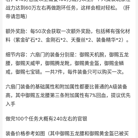
战力达到60万左右再做跑环任务，这样会相对轻松。（肝
帝请忽略）
额外奖励：每50次会获取一次额外奖励，包括稀有强化材
料（紫金矿石*2、金刚石*2、天蚕丝*2、装备精华*2）。
细节内容：六扇门的装备分别是：御赐天机腕，御赐五龙
腰，御赐天威甲，御赐腾龙靴，御赐黄金盔，御赐金鳞
戒，御赐七宝链。一共7件，每件装备只可以购买一次。
六扇门装备的基础属性和附加属性都要比普通的A级装备
高，其中御赐五龙腰第三条附加属性有7%回血，提议优先
入手
做完100个任务大概有240左右的官银
装备价格参考如图（其中御赐五龙腰和御赐黄金盔已被买