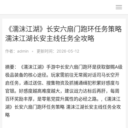
《濡沫江湖》长安六扇门跑环任务策略
濡沫江湖长安主线任务全攻略
作者：
admin
•
更新时间：2026-05-12
摘要：《濡沫江湖》手游中长安六扇门跑环是获取御赐A级
极品装备的核心途径。玩家需前往无常阁对话司马长空开
启任务，通过送信、搜集物资及抓捕通缉犯积累好感度与
官银。好感度越高难度越大，建议战力达标后再肝，每周
百环奖励丰厚，是零氪党提升属性的必经之路。,《濡沫江
湖》长安六扇门跑环任务策略 濡沫江湖长安主线任务全攻
略