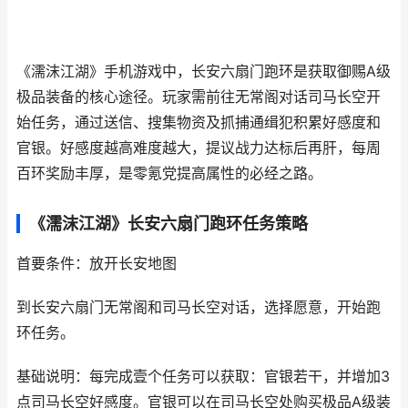
《濡沫江湖》手机游戏中，长安六扇门跑环是获取御赐A级
极品装备的核心途径。玩家需前往无常阁对话司马长空开
始任务，通过送信、搜集物资及抓捕通缉犯积累好感度和
官银。好感度越高难度越大，提议战力达标后再肝，每周
百环奖励丰厚，是零氪党提高属性的必经之路。
《濡沫江湖》长安六扇门跑环任务策略
首要条件：放开长安地图
到长安六扇门无常阁和司马长空对话，选择愿意，开始跑
环任务。
基础说明：每完成壹个任务可以获取：官银若干，并增加3
点司马长空好感度。官银可以在司马长空处购买极品A级装