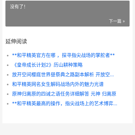
没有了！
下一篇 »
延伸阅读
**和平精英官方在哪 ，探寻指尖战场的掌舵者**
《皇帝成长计划2》历山耕种策略
放开空间樱庭世界昼祭典之路副本解析 开放空间的三个角色
和平精英网名女生解码战场内外的魅力光谱
原神归离原的四诫之语任务详细解答 元神 归离原
**和平精英最高的操作，指尖战场上的艺术博弈，副标题，论极致操作与战术意识的完美融合**