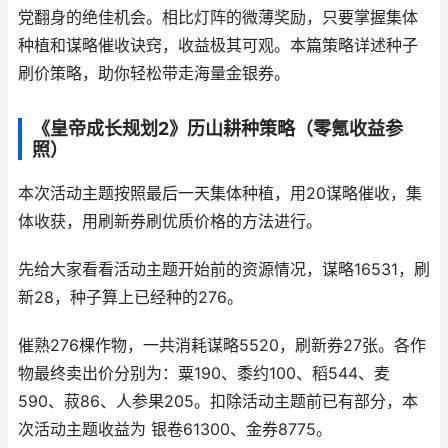
党翻身的绝佳机会。相比灯阵的微薄奖励，只要掌握集体
种植和谋略催收诀窍，收益极其可观。本篇策略详述种子
刷价策略，助你轻松带走海量金银券。
《皇帝成长规划2》历山耕种策略（零氪收益参
照）
本次活动主题按照最后一天集体种植，用20谋略催收，集
体收获，用刷新券刷优质价格的方法进行。
先给大家看看活动主题开始前的资源情况，谋略16531，刷
新28，种子算上已经种的276。
催熟276棵作物，一共消耗谋略5520，刷新券27张。各作
物最终卖出价分别为：粟190、黍约100、稻544、麦
590、菽86、人参果205。扣除活动主题前已有部分，本
次活动主题收益为 银卷61300、金券8775。