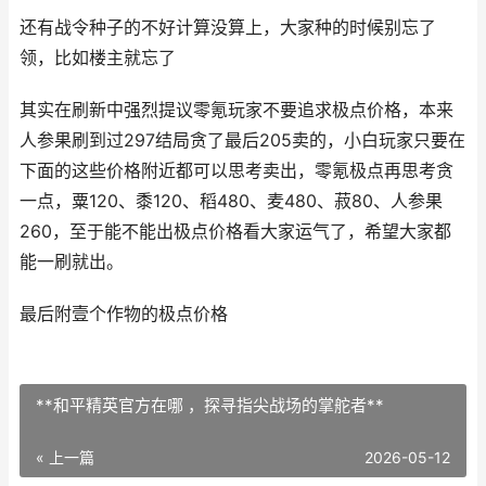
还有战令种子的不好计算没算上，大家种的时候别忘了
领，比如楼主就忘了
其实在刷新中强烈提议零氪玩家不要追求极点价格，本来
人参果刷到过297结局贪了最后205卖的，小白玩家只要在
下面的这些价格附近都可以思考卖出，零氪极点再思考贪
一点，粟120、黍120、稻480、麦480、菽80、人参果
260，至于能不能出极点价格看大家运气了，希望大家都
能一刷就出。
最后附壹个作物的极点价格
**和平精英官方在哪 ，探寻指尖战场的掌舵者**
« 上一篇
2026-05-12