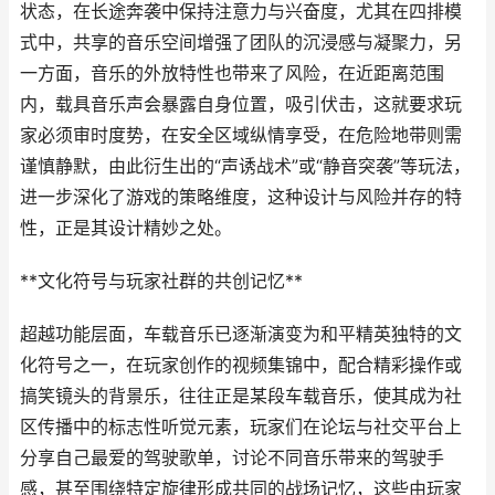
状态，在长途奔袭中保持注意力与兴奋度，尤其在四排模
式中，共享的音乐空间增强了团队的沉浸感与凝聚力，另
一方面，音乐的外放特性也带来了风险，在近距离范围
内，载具音乐声会暴露自身位置，吸引伏击，这就要求玩
家必须审时度势，在安全区域纵情享受，在危险地带则需
谨慎静默，由此衍生出的“声诱战术”或“静音突袭”等玩法，
进一步深化了游戏的策略维度，这种设计与风险并存的特
性，正是其设计精妙之处。
**文化符号与玩家社群的共创记忆**
超越功能层面，车载音乐已逐渐演变为和平精英独特的文
化符号之一，在玩家创作的视频集锦中，配合精彩操作或
搞笑镜头的背景乐，往往正是某段车载音乐，使其成为社
区传播中的标志性听觉元素，玩家们在论坛与社交平台上
分享自己最爱的驾驶歌单，讨论不同音乐带来的驾驶手
感，甚至围绕特定旋律形成共同的战场记忆，这些由玩家