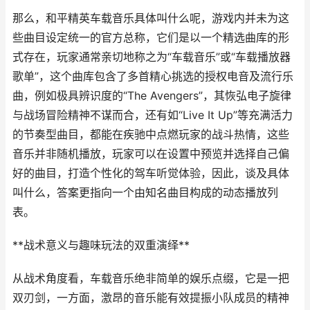
那么，和平精英车载音乐具体叫什么呢，游戏内并未为这
些曲目设定统一的官方总称，它们是以一个精选曲库的形
式存在，玩家通常亲切地称之为“车载音乐”或“车载播放器
歌单”，这个曲库包含了多首精心挑选的授权电音及流行乐
曲，例如极具辨识度的“The Avengers”，其恢弘电子旋律
与战场冒险精神不谋而合，还有如“Live It Up”等充满活力
的节奏型曲目，都能在疾驰中点燃玩家的战斗热情，这些
音乐并非随机播放，玩家可以在设置中预览并选择自己偏
好的曲目，打造个性化的驾车听觉体验，因此，谈及具体
叫什么，答案更指向一个由知名曲目构成的动态播放列
表。
**战术意义与趣味玩法的双重演绎**
从战术角度看，车载音乐绝非简单的娱乐点缀，它是一把
双刃剑，一方面，激昂的音乐能有效提振小队成员的精神