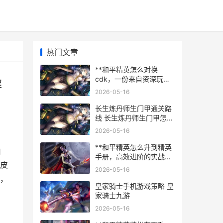
热门文章
**和平精英怎么对换
cdk，一份来自资深玩家
解
的实用指南，副标题，全
2026-05-16
面解析兑换流程与避坑技
巧**
长生炼丹师生门甲通关路
线 长生炼丹师生门甲怎么
过
2026-05-16
**和平精英怎么升到精英
由
手册，高效进阶的实战心
皮
得**
2026-05-16
题，
皇家骑士手机游戏策略 皇
家骑士九游
2026-05-16