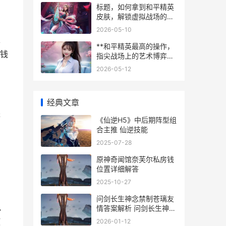
标题，如何拿到和平精英
皮肤，解锁虚拟战场的荣
耀衣装副标题
2026-05-10
求
**和平精英最高的操作，
钱
指尖战场上的艺术博弈，
副标题，论极致操作与战
2026-05-12
术意识的完美融合**
经典文章
等
《仙逆H5》中后期阵型组
合主推 仙逆技能
2025-07-28
原神奇闻馆奈芙尔私房钱
位置详细解答
2025-10-27
问剑长生神念禁制苍璃友
兑
情答案解析 问剑长生神念
禁制坊市捡漏答案
使
2026-01-12