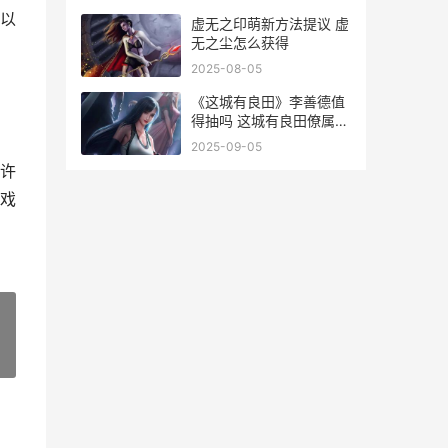
以
虚无之印萌新方法提议 虚
无之尘怎么获得
。
2025-08-05
《这城有良田》李善德值
得抽吗 这城有良田僚属升
星规则
励
2025-09-05
许
戏
»