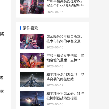
**和平精英装扮在哪改，
探索个性化战场的秘密**
2026-05-16
玩
猜你喜欢
奖
怎么降低和平精英版本，
能
技术与情怀的平衡之道，
副标题，老玩家的深度思
2026-05-10
考与可行建议
**和平精英女生伤感，雪
地废墟的最后一支舞**
2026-05-16
和平精英龙门怎么飞，空
这
降奇袭的终极秘籍
确
2026-05-12
家
和平精英里怎么砸，精准
投掷制霸战场副标题，手
雷艺术与战术革新全解析
2026-05-10