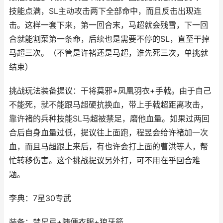
技能点满，SL主动攻击两下全部命中，而且反击出现连
击。这样一套下来，第一回合末，马超就会残雪，下一回
合就能割菜第一条命，后续也是需要不停的SL，直至干掉
马超三次。（不管是许褚还是马超，谁先死三次，单挑就
结束）
挑战玩法装备提议：干将莫邪+凤凰羽衣+手戟。由于自己
不能死，就不能跟马超硬抗换血，带上手戟超距离攻击，
靠许褚的兵种技能SL马超被禁足，磨他血量。如果过两回
合后自身血量过低，提议往上面跑，程昱会给许褚加一次
血，而且马超跟上来后，有也许会打上面的曹洪等人，帮
忙转移伤害。这个挑战提议另外打，可不用在乎回合难
题。
李典：7星30专武
装备：禁足弓+随便衣服+狼牙箭