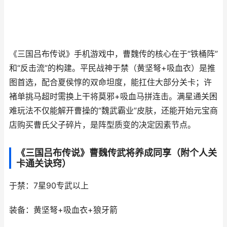
《三国吕布传说》手机游戏中，曹魏传的核心在于“铁桶阵”
和“反击流”的构建。平民战神于禁（黄坚弩+吸血衣）是推
图首选，配合夏侯惇的双命坦度，能扛住大部分关卡；许
褚单挑马超时需换上干将莫邪+吸血马拼连击。满星通关困
难玩法不仅能解开曹操的“魏武霸业”皮肤，还能开始元宝商
店购买曹氏父子碎片，是阵型质变的决定因素节点。
《三国吕布传说》曹魏传武将养成同享（附个人关
卡通关诀窍）
于禁：7星90专武以上
装备：黄坚弩+吸血衣+狼牙箭