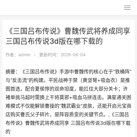
《三国吕布传说》曹魏传武将养成同享
三国吕布传说3d版在哪下载的
作者：
admin
•
更新时间：2026-06-04
摘要：《三国吕布传说》手游中曹魏传的核心在于“铁桶阵”
与“反击流”的构建。平民战神于禁（黄坚弩+吸血衣）是推
图首选，配合夏侯惇的双命坦度，能扛住大部分关卡；许
褚单挑马超时需换上干将莫邪+吸血马拼连击。满星通关困
难模式不仅能解锁曹操的“魏武霸业”皮肤，还能开启元宝商
店购买曹氏父子碎片，是阵容质变的关键节点。,《三国吕
布传说》曹魏传武将养成同享 三国吕布传说3d版在哪下载
的