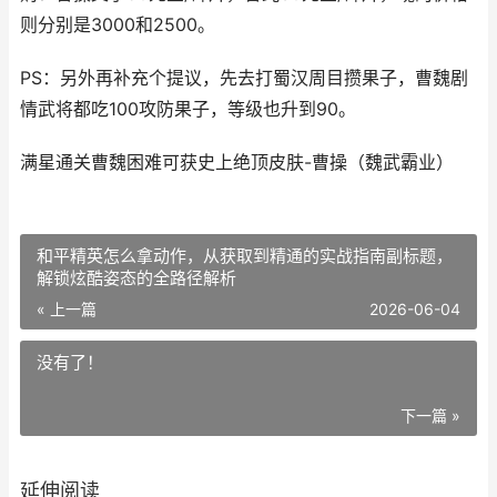
则分别是3000和2500。
PS：另外再补充个提议，先去打蜀汉周目攒果子，曹魏剧
情武将都吃100攻防果子，等级也升到90。
满星通关曹魏困难可获史上绝顶皮肤-曹操（魏武霸业）
和平精英怎么拿动作，从获取到精通的实战指南副标题，
解锁炫酷姿态的全路径解析
« 上一篇
2026-06-04
没有了！
下一篇 »
延伸阅读