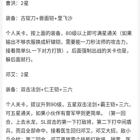
曹洪：2星
装备：古锭刀+兽面铠+里飞沙
个人关卡，按上面的装备，80级以上即可满星通关（如果
输出不够衣服换成轩辕铠，需要能一刀秒法师的攻击力，
接着简单SL一下对方打铁）。后面强制出战的关卡也是，
躲后面就行。
邓艾：2星
装备：双击法剑+仁王铠+三六
个人关卡，提议升到90级，五星双击法剑+霸王铠+三六，
可五星通关，如果小伙伴有督军甲则更简单。（第一回
合，上去水龙，SL双击的第一下打敌将，第二下打中间盾
兵，而且全部命中，接着医生回归邓艾，邓艾大招，敌小
兵全挂；第二回合，邓艾再放壹个技能打敌将，残雪，医