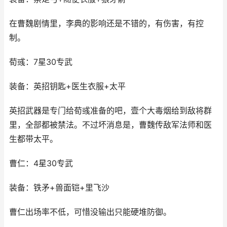
在曹魏剧情里，李典的影响还是不错的，有伤害，有控
制。
荀彧：7星30专武
装备：英招钥匙+医生衣服+太平
英招武器是专门给荀彧准备的吧，壹个大毒烟给到敌将群
里，全部都被禁法。不过坏消息是，曹魏传敌军法师和医
生都带太平。
曹仁：4星30专武
装备：铁矛+兽面铠+里飞沙
曹仁出场率不低，可惜没输出只能硬堆防御。