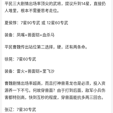
平民三大剧情出场率顶尖的武将，提议升到14星，直接扔
人堆里，根本不需要思考走位。
夏侯惇：7星90专武 或 12星60专武
装备：凤嘴+兽面铠+血杀马
平民曹魏传出站位第二选择，硬，还有两条命。
徐晃：7星60专武
装备：雷火+兽面铠+里飞沙
曹魏剧情出场率超高，而且打神兽青龙也是必须，投入资
源养一下不亏。何故穿兽面？由于打到后面，敌军小兵伤
害都特别高，快到互秒的程度，穿兽面能抗多两三回合。
张辽：7星30专武