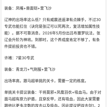
装备：凤嘴+兽面铠+里飞沙
辽神的出场率这么低？只有威震逍遥津有点棘手，不过30
专武也能扛住（诀窍是张辽可以死两次，复活增加属性技
能）。据不可靠消息，2026年5月份出吕布噩梦玩法，张
辽会升阶为神将。到那时，这个养成度肯定不够了，有条
件提前投资也不错。
许褚：7星30专武
装备：青龙刀+气刚服+里飞沙
出场率高，跟马超单挑的关卡，需要一定的练度。
单挑关卡提议装备：干将莫邪+凤凰羽衣+吸血马。由于对
面马超有原力护盾，且穿反甲，还有吸血，因此大家需要
跟他比更多次数的攻击以及吸血。因此提议把双击剑1，2