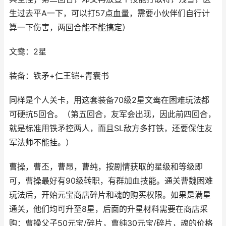
生过去平A一下，可以打57点血量，需要小伙伴们自行计
算一下伤害，两回合能不能搞定）
文鸯：2星
装备：铁矛+仁王铠+青囊书
同样是个人关卡，用这套装备70级2星文鸯在困难玩法都
可硬抗5回合。（第五回合，友军会出现，因此前四回合，
就是标准用铁矛控两人，而且SL敌方多打铁，还要保住友
军法师不能挂。）
曹操，曹丕，曹昂，曹纯，按剧情获取的星级和等级即
可，曹操最好有90级转职，有群加血技能。通关曹魏困难
玩法后，开始元宝商店碎片和魂的购买权限。如果是满星
通关，他们均可升至8星，后面的升星材料需要在商店采
购：曹操父子50元宝/碎片，曹纯30元宝/碎片，魂的价格