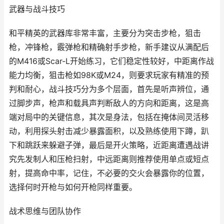
武器与战斗技巧
和平精英的武器库非常丰富，主要分为突击步枪，狙击
枪，冲锋枪，霰弹枪和精确射手步枪，新手建议从满配后
的M416或Scar-L开始练习，它们稳定性较好，中距离作战
能力均衡，狙击枪如98K或M24，则要求玩家有精准的预
判和耐心，战斗技巧分为多个层面，首先是听声辨位，通
过脚步声，枪声和载具声判断敌人的方向和距离，这是高
端对局中的关键信息，其次是身法，包括在掩体间灵活移
动，利用探头射击减少暴露面积，以及熟练使用下蹲，趴
下和跳跃来躲避子弹，最后是开火策略，近距离遭遇战讲
究先发制人和压枪扫射，中远距离则推荐使用单点或短点
射，提高命中率，记住，不必要的交火会暴露你的位置，
选择何时开枪与如何开枪同样重要。
战术思维与团队协作