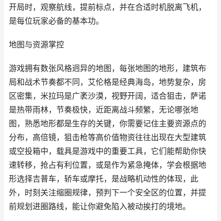
开局时，观察航线，提前标点，并在合适时机脱离飞机，
是每位玩家必备的基本功。
地图与资源掌控
游戏拥有数张风格迥异的地图，每张地图的地形，建筑布
局和战术节奏都不同，艾伦格是经典海岛，地势复杂，房
区密集，米拉玛是广袤沙漠，视野开阔，适合狙击，萨诺
是热带雨林，节奏极快，近距离战斗频繁，无论哪张地
图，熟悉地形都是生存的关键，你需要记住主要资源点的
分布，高倍镜，狙击枪等高价值物资往往出现在大型建筑
或空投箱中，载具是游戏中的重要工具，它们能帮助你快
速转移，抢占有利位置，或是作为紧急掩体，学会根据地
形选择吉普车，轿车或摩托，是战略机动性的体现，此
外，时刻关注缩圈规律，预判下一个安全区的位置，并提
前规划进圈路线，能让你避免陷入被动挨打的境地。