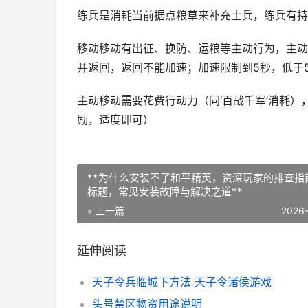
练兵是消耗当前据点粮草来补充士兵，练兵有持
移动移动有出征、换防、运粮等主动行为，主动
并返回，返回不能加速；加速限制到5秒，低于
主动移动需要花费行动力（同‘百战千军’消耗
励，适度即可）
**为什么安装不了和平精英，资深玩家的排查指
标题，常见安装故障与解决之道**
« 上一篇
2026
延伸阅读
天子令兵临城下方法 天子令诸侯游戏
头号禁区物资用途说明