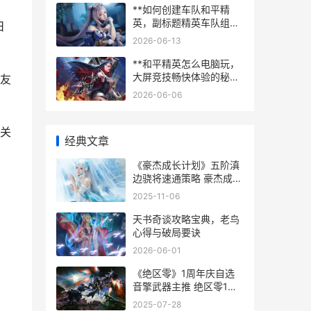
**如何创建车队和平精
英，副标题精英车队组建
日
全攻略**
2026-06-13
**和平精英怎么电脑玩，
大屏竞技畅快体验的秘诀
友
**
2026-06-06
关
经典文章
《豪杰成长计划》五阶滇
边骁将速通策略 豪杰成长
计划官萱攻略
2025-11-06
天书奇谈攻略宝典，老鸟
心得与破局要诀
2026-06-01
《绝区零》1周年庆自选
音擎武器主推 绝区零1周
年什么时候
2025-07-28