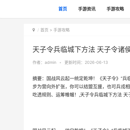
首页
手游资讯
手游攻略
首页
>
手游攻略
天子令兵临城下方法 天子令诸
作者：
admin
•
更新时间：2026-06-13
摘要：国战风云起一统定乾坤！《天子令》“兵
步为营向外扩张，你可以结盟互援，也可兵戎相
吃透规则、运筹帷幄！,天子令兵临城下方法 天