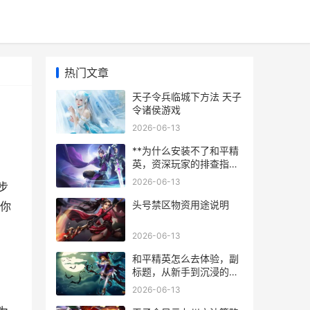
热门文章
天子令兵临城下方法 天子
令诸侯游戏
2026-06-13
**为什么安装不了和平精
英，资深玩家的排查指
南，副标题，常见安装故
2026-06-13
步
障与解决之道**
头号禁区物资用途说明
你
2026-06-13
和平精英怎么去体验，副
标题，从新手到沉浸的战
场生存艺术
2026-06-13