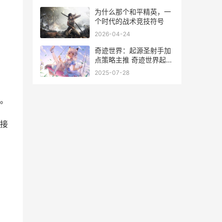
为什么那个和平精英，一
个时代的战术竞技符号
2026-04-24
奇迹世界：起源圣射手加
点策略主推 奇迹世界起源
法师最佳加点方案
2025-07-28
。
接