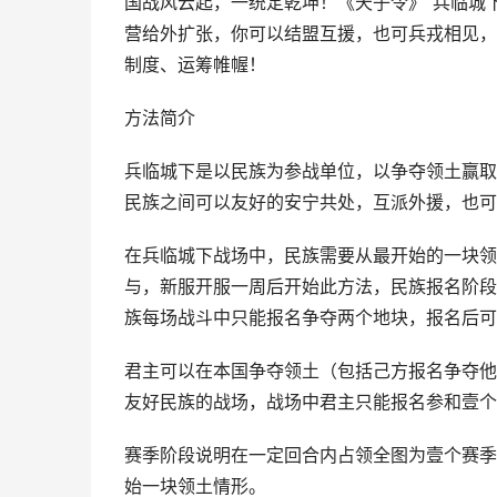
国战风云起，一统定乾坤！《天子令》“兵临城
营给外扩张，你可以结盟互援，也可兵戎相见，
制度、运筹帷幄！
方法简介
兵临城下是以民族为参战单位，以争夺领土赢取
民族之间可以友好的安宁共处，互派外援，也可
在兵临城下战场中，民族需要从最开始的一块领
与，新服开服一周后开始此方法，民族报名阶段
族每场战斗中只能报名争夺两个地块，报名后可
君主可以在本国争夺领土（包括己方报名争夺他
友好民族的战场，战场中君主只能报名参和壹个
赛季阶段说明在一定回合内占领全图为壹个赛季
始一块领土情形。