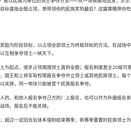
下”是以民族为单位的领土争夺方法——从一块根据地出发，步步
目标直指全图占领，想带领你的民族笑到最后？这篇策略带你吃
奖励为阶段目标，以占领全部领土为终极目标的方法。在战场中
以互相争夺领土一统天下。
土为起点，逐步占领周围领土直到全图；报名制度君主20级可
，国王和上将军有权限报名争夺中立领土或其他民族领土，每个
以关掉，同一地块只能被壹个民族报名争夺。
人的，和他人报名争夺己方的）上报名，也可以作为外援报名参
战场，报名后不能关掉。
；超过一定回合后体系强制结束赛季；新赛季重置时民族领土为