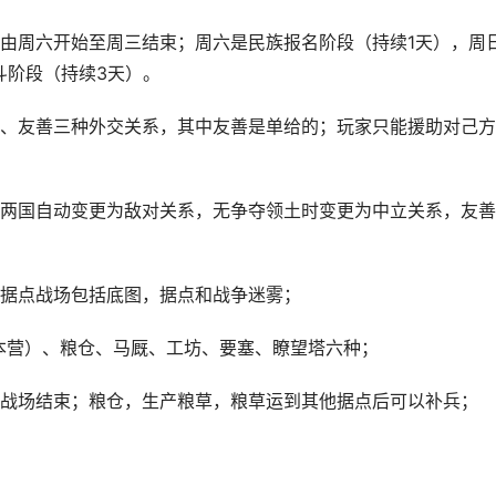
由周六开始至周三结束；周六是民族报名阶段（持续1天），周
斗阶段（持续3天）。
、友善三种外交关系，其中友善是单给的；玩家只能援助对己方
两国自动变更为敌对关系，无争夺领土时变更为中立关系，友善
据点战场包括底图，据点和战争迷雾；
本营）、粮仓、马厩、工坊、要塞、瞭望塔六种；
战场结束；粮仓，生产粮草，粮草运到其他据点后可以补兵；