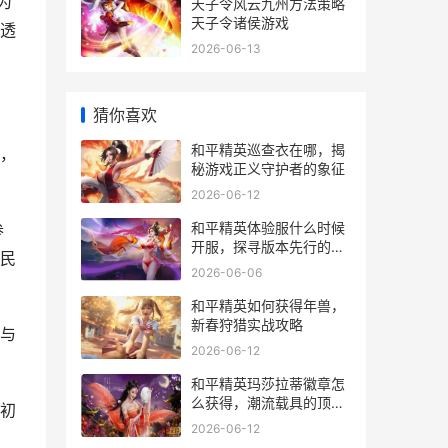
为
天子令风云九州方法策略
天子令诸侯游戏
透
2026-06-13
猜你喜欢
和平精英巡查衣在哪，揭
，
秘游戏正义守护者的象征
2026-06-12
和平精英体验服什么时候
参
开服，探寻版本先行的秘
民
密通道
2026-06-06
和平精英如何获得年兽，
新春狩猎实战攻略
与
2026-06-12
和平精英玛莎拉蒂徽章怎
么获得，潮流载具的顶级
初
象征副标题
2026-06-12