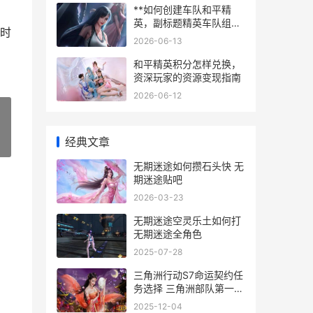
**如何创建车队和平精
英，副标题精英车队组建
时
全攻略**
2026-06-13
和平精英积分怎样兑换，
资深玩家的资源变现指南
2026-06-12
经典文章
»
无期迷途如何攒石头快 无
期迷途贴吧
2026-03-23
无期迷途空灵乐土如何打
无期迷途全角色
2025-07-28
三角洲行动S7命运契约任
务选择 三角洲部队第一关
怎么过
2025-12-04