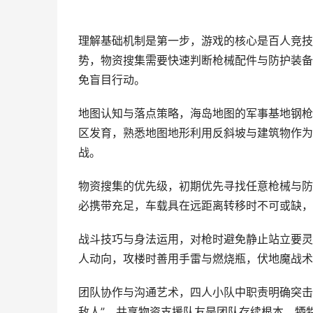
理解基础机制是第一步，游戏的核心是百人竞技
势，物资搜集需要快速判断枪械配件与防护装备
免盲目行动。
地图认知与落点策略，海岛地图的军事基地钢枪
区发育，熟悉地图地形利用反斜坡与建筑物作为
战。
物资搜集的优先级，初期优先寻找任意枪械与防
必携带充足，车载具在远距离转移时不可或缺，
战斗技巧与身法运用，对枪时避免静止站立要灵
人动向，攻楼时善用手雷与燃烧瓶，伏地魔战术
团队协作与沟通艺术，四人小队中职责明确突击
敌人”，共享物资支援队友是团队存续根本，牺