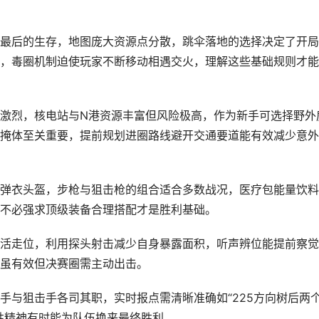
最后的生存，地图庞大资源点分散，跳伞落地的选择决定了开局
，毒圈机制迫使玩家不断移动相遇交火，理解这些基础规则才能
激烈，核电站与N港资源丰富但风险极高，作为新手可选择野外
掩体至关重要，提前规划进圈路线避开交通要道能有效减少意外
弹衣头盔，步枪与狙击枪的组合适合多数战况，医疗包能量饮料
不必强求顶级装备合理搭配才是胜利基础。
活走位，利用探头射击减少自身暴露面积，听声辨位能提前察觉
虽有效但决赛圈需主动出击。
手与狙击手各司其职，实时报点需清晰准确如“225方向树后两
牲精神有时能为队伍换来最终胜利。