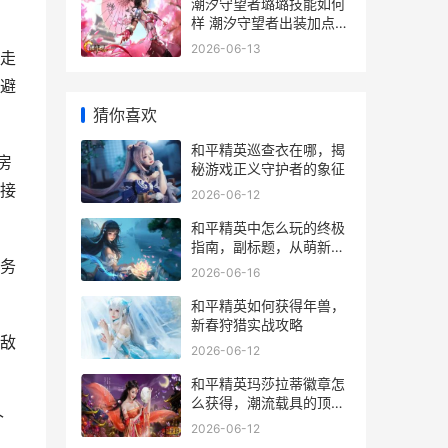
潮汐守望者璐璐技能如何
样 潮汐守望者出装加点英
魂之刃
2026-06-13
走
避
猜你喜欢
和平精英巡查衣在哪，揭
房
秘游戏正义守护者的象征
接
2026-06-12
和平精英中怎么玩的终极
指南，副标题，从萌新到
务
战神的实战心得
2026-06-16
和平精英如何获得年兽，
新春狩猎实战攻略
敌
2026-06-12
和平精英玛莎拉蒂徽章怎
么获得，潮流载具的顶级
个
象征副标题
2026-06-12