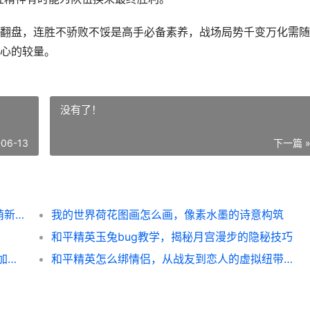
翻盘，连胜不骄败不馁是高手必备素养，战场局势千变万化需随
心的较量。
没有了！
-06-13
下一篇 
和平精英中怎么玩的终极指南，副标题，从萌新到战神的实战心得
我的世界荷花图画怎么画，像素水墨的诗意构筑
和平精英玉兔bug教学，揭秘月宫漫步的隐秘技巧
潮汐守望者璐璐技能如何样 潮汐守望者出装加点英魂之刃
和平精英怎么绑情侣，从战友到恋人的虚拟纽带，副标题，游戏情缘的绑定指南与情感意义