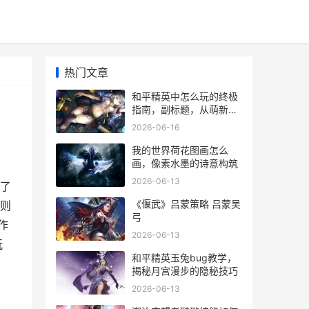
热门文章
和平精英中怎么玩的终极
指南，副标题，从萌新到
战神的实战心得
2026-06-16
我的世界荷花图画怎么
画，像素水墨的诗意构筑
2026-06-13
了
《偃武》吕蒙策略 吕蒙吴
则
弓
作
2026-06-13
玩
和平精英玉兔bug教学，
揭秘月宫漫步的隐秘技巧
2026-06-13