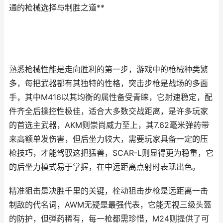
通的枪械选择与制胜之道**
熟悉枪械性能是走向胜利的第一步，游戏中的枪械种类繁
多，每把武器都有其独特的性格，突击步枪是战场的多面
手，其中M416以其均衡的属性备受青睐，它射速稳定，配
件齐全后操控性极佳，适合大多数交战距离，是许多玩家
的首选主武器，AKM则崇尚威力至上，其7.62毫米弹药带
来高额单发伤害，但后坐力较大，需要玩家具备一定的压
枪技巧，才能驾驭这把猛兽，SCAR-L则显得更为稳重，它
的后坐力模式易于掌握，在中远距离点射时表现出色。
精准狙击是决胜千里的关键，栓动狙击步枪是远距离一击
制敌的代名词，AWM无疑是最强代表，它能无视三级头盔
的防护，但弹药稀有，每一枪都需珍惜，M24则提供了可