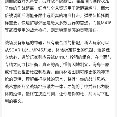
则能隐匿开火声音，提升战术隐蔽性，瞄准镜的选择决定
了你的作战距离，红点与全息镜适用于近距离缠斗，而六
倍镜调距后则能兼顾中远距离的精准打击，弹匣与枪托同
样重要，快速扩容弹匣是绝大多数武器的首选，而像M416
等武器专用的战术枪托，则是稳定枪感的灵魂所在。
战场没有永远的神器，只有最合适的搭配，新人玩家可以
从SCAR-L配UMP45开始，体验稳定输出的乐趣，逐步建
立信心，进阶玩家则应尝试M416与栓狙的组合，在全面与
专精之间寻找平衡，真正的高手懂得因地制宜，海岛平原
或许需要狙击枪控制视野，而雨林地图则可能更依赖冲锋
枪的灵活，理解每把枪械的语言，将其与你的战斗风格、
战术意图乃至战场地形融为一体，才能将手中武器化为肢
体的延伸，最终在决胜时刻，让你与你的枪，共同写下胜
利的铭文。