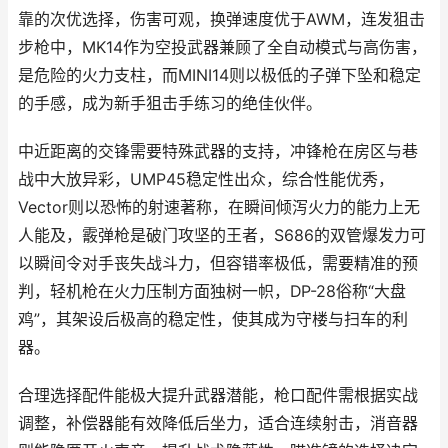
靠的次优选择，伤害可观，换弹速度优于AWM，连发狙击
步枪中，MK14作为空投武器兼顾了全自动模式与高伤害，
是危险的火力支柱，而MINI14则以极低的子弹下坠和稳定
的手感，成为新手狙击手练习的绝佳伙伴。
中近距离的交锋需要特殊武器的支持，冲锋枪在房区与巷
战中大放异彩，UMP45稳定性出众，综合性能优秀，
Vector则以恐怖的射速著称，在瞬间倾泻火力的能力上无
人能及，霰弹枪是破门攻坚的王者，S686的双管爆发力可
以瞬间令对手丧失战斗力，但容错率极低，需要精准的预
判，轻机枪在火力压制方面独树一帜，DP-28俗称“大盘
鸡”，其架设后极高的稳定性，使其成为守楼与扫车的利
器。
合理选择配件能极大提升武器潜能，枪口配件需根据实战
调整，补偿器能有效降低后坐力，适合连续射击，消音器