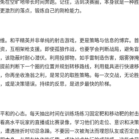
免在空旷地带长时间奔跑。记住，活到决赛圈，本身就是一种胜
更激烈的落点，锻炼自己的刚枪能力。
维。和平精英并非单纯的射击游戏，更是策略与信息的博弈。首
资，互相架枪支援。即使孤狼作战，也要学会判断战局，避免盲
，该隐蔽时耐心潜伏。利用投掷物，如手雷制造伤害，烟雾弹掩
提前判断下一个圈的位置并规划转移路线，利用载具进行快速移
，你再坐收渔翁之利，是常见的取胜策略。每一次交战，无论胜
，或是决策错误。持续的反思，是进步最快的阶梯。
平和的心态。每天抽出时间在训练场练习固定靶和移动靶的射击
看高水平玩家的直播或比赛录像，学习他们的走位、意识和决策
，遭遇挫折时切忌急躁。不要因一次被淘汰而埋怨队友或否定自