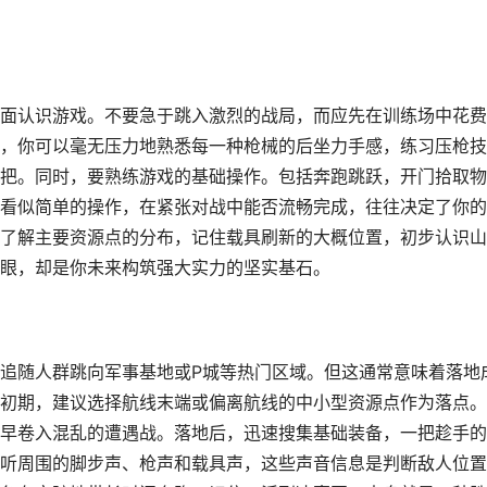
面认识游戏。不要急于跳入激烈的战局，而应先在训练场中花费
，你可以毫无压力地熟悉每一种枪械的后坐力手感，练习压枪技
把。同时，要熟练游戏的基础操作。包括奔跑跳跃，开门拾取物
看似简单的操作，在紧张对战中能否流畅完成，往往决定了你的
了解主要资源点的分布，记住载具刷新的大概位置，初步认识山
眼，却是你未来构筑强大实力的坚实基石。
追随人群跳向军事基地或P城等热门区域。但这通常意味着落地
初期，建议选择航线末端或偏离航线的中小型资源点作为落点。
早卷入混乱的遭遇战。落地后，迅速搜集基础装备，一把趁手的
听周围的脚步声、枪声和载具声，这些声音信息是判断敌人位置