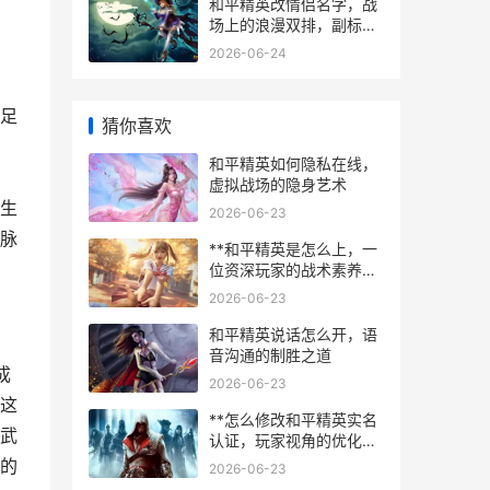
道**
和平精英改情侣名字，战
场上的浪漫双排，副标
题，从并肩作战到情侣昵
2026-06-24
称的艺术
足
猜你喜欢
和平精英如何隐私在线，
虚拟战场的隐身艺术
生
2026-06-23
脉
**和平精英是怎么上，一
位资深玩家的战术素养沉
思录**
2026-06-23
和平精英说话怎么开，语
音沟通的制胜之道
成
2026-06-23
这
**怎么修改和平精英实名
武
认证，玩家视角的优化思
考与建议**
的
2026-06-23