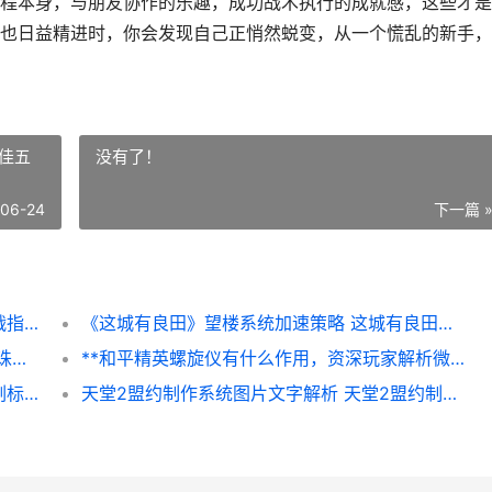
程本身，与朋友协作的乐趣，成功战术执行的成就感，这些才是
也日益精进时，你会发现自己正悄然蜕变，从一个慌乱的新手，
佳五
没有了！
-06-24
下一篇 
新手和平精英怎么变强，从菜鸟到高手的实战指南
《这城有良田》望楼系统加速策略 这城有良田最佳五人配置
《梦幻新诛仙》草庙村探灵位置概括 梦幻新诛仙官网
**和平精英螺旋仪有什么作用，资深玩家解析微操制胜秘诀，副标题，从手感到胜率的螺旋仪驾驭之道**
和平精英改情侣名字，战场上的浪漫双排，副标题，从并肩作战到情侣昵称的艺术
天堂2盟约制作系统图片文字解析 天堂2盟约制作攻略