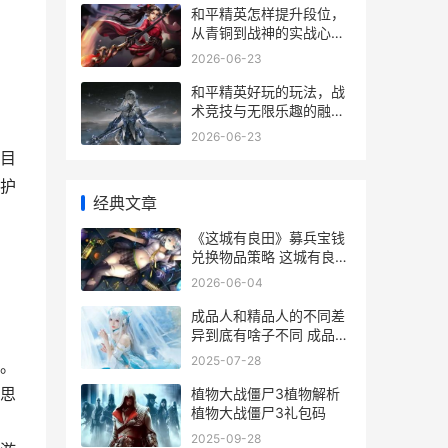
和平精英怎样提升段位，
从青铜到战神的实战心法
副标题：资深玩家的进阶
2026-06-23
路线图
和平精英好玩的玩法，战
术竞技与无限乐趣的融
合，副标题，一位老玩家
2026-06-23
的深层体验与玩法解析
目
护
经典文章
《这城有良田》募兵宝钱
兑换物品策略 这城有良田
宝具最佳搭配攻略
2026-06-04
成品人和精品人的不同差
异到底有啥子不同 成品人
和精品人的区别三
2025-07-28
。
思
植物大战僵尸3植物解析
植物大战僵尸3礼包码
2025-09-28