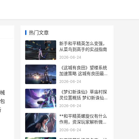
热门文章
新手和平精英怎么变强，
从菜鸟到高手的实战指南
2026-06-24
《这城有良田》望楼系统
加速策略 这城有良田最佳
五人配置
2026-06-24
《梦幻新诛仙》草庙村探
械
灵位置概括 梦幻新诛仙官
包
网
2026-06-24
新
**和平精英螺旋仪有什么
作用，资深玩家解析微操
制胜秘诀，副标题，从手
2026-06-24
感到胜率的螺旋仪驾驭之