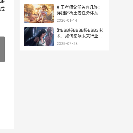
游
# 王者师父任务有几许：
成
详细解析王者任务体系
2026-01-14
嫩BBB槡BBBB槡BBB3i技
术：如何影响未来行业发
展并化解当前挑战
2025-07-28
»