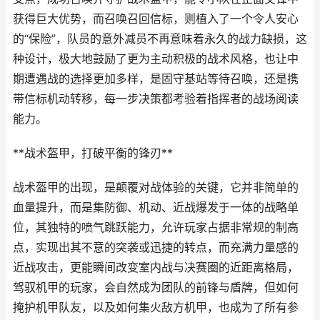
获得巨大优势，而召唤召回信标，则植入了一个令人安心
的“保险”，队员的意外减员不再意味着永久的战力缺损，这
种设计，极大地鼓励了更为主动积极的战术风格，也让中
期遭遇战的选择更加多样，是固守基站等待召唤，还是携
带信标机动转移，每一步决策都考验着指挥者的战场阅读
能力。
**战术盔甲，打破平衡的锋刃**
战术盔甲的出现，是颠覆对战体验的关键，它并非简单的
血量提升，而是集防御、机动、近战爆发于一体的战略单
位，其独特的喷气跳跃能力，允许玩家占据非常规的制高
点，实现出其不意的突袭或迅捷的转点，而充满力量感的
近战攻击，更能瞬间改变室内战与决赛圈的近距离格局，
驾驭机甲的玩家，会自然成为团队的前锋与盾牌，但如何
掩护机甲队友，以及如何集火敌方机甲，也成为了所有参