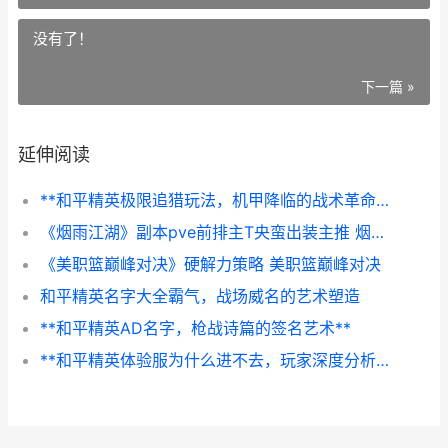
没有了！
下一篇 »
延伸阅读
**和平精英极限追猎玩法，机甲降临的战术革命**
《烟雨江湖》副本pve前排主T央蛮出装主推 烟雨江湖副本速刷条件
《美职篮巅峰对决》硬解力策略 美职篮巅峰对决
和平精英名字大全霸气，战场威名的艺术塑造
**和平精英AD名字，枪战诗篇的签名艺术**
**和平精英体验服为什么进不去，玩家深度分析与排障指南，副标题，体验服登录难题的全面解析与解决思路探秘**