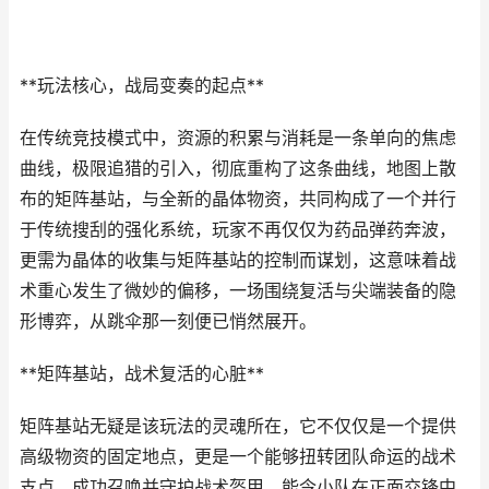
**玩法核心，战局变奏的起点**
在传统竞技模式中，资源的积累与消耗是一条单向的焦虑
曲线，极限追猎的引入，彻底重构了这条曲线，地图上散
布的矩阵基站，与全新的晶体物资，共同构成了一个并行
于传统搜刮的强化系统，玩家不再仅仅为药品弹药奔波，
更需为晶体的收集与矩阵基站的控制而谋划，这意味着战
术重心发生了微妙的偏移，一场围绕复活与尖端装备的隐
形博弈，从跳伞那一刻便已悄然展开。
**矩阵基站，战术复活的心脏**
矩阵基站无疑是该玩法的灵魂所在，它不仅仅是一个提供
高级物资的固定地点，更是一个能够扭转团队命运的战术
支点，成功召唤并守护战术盔甲，能令小队在正面交锋中