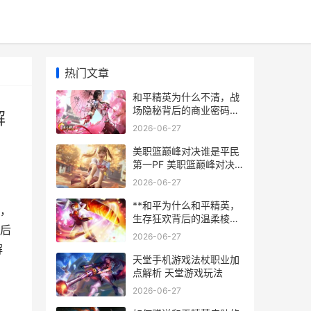
热门文章
和平精英为什么不清，战
场隐秘背后的商业密码，
解
副标题，玩家热议的未解
2026-06-27
之谜
美职篮巅峰对决谁是平民
第一PF 美职篮巅峰对决
礼包码
2026-06-27
**和平为什么和平精英，
，
生存狂欢背后的温柔棱角
后
**
2026-06-27
解
天堂手机游戏法杖职业加
点解析 天堂游戏玩法
2026-06-27