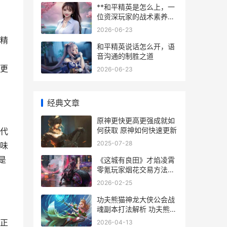
**和平精英是怎么上，一
位资深玩家的战术素养沉
思录**
2026-06-23
精
和平精英说话怎么开，语
音沟通的制胜之道
更
2026-06-23
经典文章
原神更快更高更强成就如
何获取 原神如何快速更新
代
2025-07-28
味
是
《这城有良田》才焰凌霄
零氪玩家烟花交易方法策
略 这城有良田攻略大全
2026-02-25
你想要的全都有
功夫熊猫神龙大侠公会战
魂副本打法解析 功夫熊猫
神龙大侠
正
2026-04-13