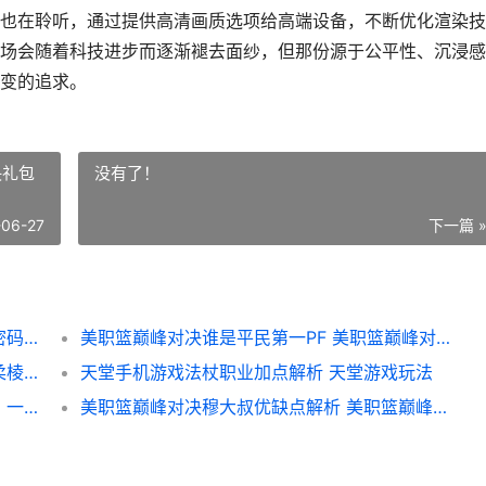
也在聆听，通过提供高清画质选项给高端设备，不断优化渲染技
场会随着科技进步而逐渐褪去面纱，但那份源于公平性、沉浸感
变的追求。
决礼包
没有了！
-06-27
下一篇 
和平精英为什么不清，战场隐秘背后的商业密码，副标题，玩家热议的未解之谜
美职篮巅峰对决谁是平民第一PF 美职篮巅峰对决礼包码
**和平为什么和平精英，生存狂欢背后的温柔棱角**
天堂手机游戏法杖职业加点解析 天堂游戏玩法
如何赠送和平精英皮肤的完美指南，副标题，一份资深玩家的心意传递手册
美职篮巅峰对决穆大叔优缺点解析 美职篮巅峰对决新手攻略