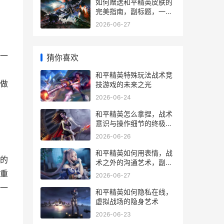
如何赠送和平精英皮肤的
完美指南，副标题，一份
资深玩家的心意传递手册
2026-06-27
一
猜你喜欢
和平精英特殊玩法战术竞
做
技游戏的未来之光
2026-06-24
和平精英怎么拿捏，战术
意识与操作细节的终极指
南
2026-06-26
和平精英如何用表情，战
的
术之外的沟通艺术，副标
题，指尖舞动的无声战歌
重
2026-06-27
一
和平精英如何隐私在线，
虚拟战场的隐身艺术
2026-06-23