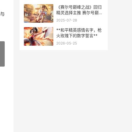
《赛尔号巅峰之战》回归
精灵选择主推 赛尔号巅峰
与
之战官网
2025-07-28
**和平精英感情名字，枪
火玫瑰下的数字誓言**
2026-05-25
»