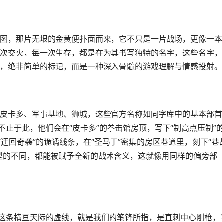
图，那片无垠的金黄便扑面而来，它不只是一片战场，更像一本
次交火，每一次生存，都是在为其书写独特的名字，这些名字，
，绝非简单的标记，而是一种深入骨髓的游戏理解与情感投射。
皮卡多、军事基地、狮城，这些官方名称如同字库中的基本部首
不止于此，他们会在“皮卡多”的拳击馆房顶，写下“制高点压制”
“迂回奇袭”的诡谲线条，在“圣马丁”密集的房区巷道里，刻下“巷
型的不同，都能被赋予全新的战术含义，这就像用同样的偏旁部
，这条横亘天际的虚线，就是我们的笔锋所指，是直刺中心刚枪，