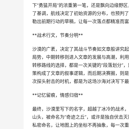
下“勇猛开局”的浓重第一笔，还是飘向边缘野区
了基调，航线决定了初始资源的分布，也预判了
勒出前期行动的草稿，让每一次落点都精准而富
**战术行文，节奏分明**
沙漠的广袤，决定了其战斗节奏如文章般讲究起
局势，中期转移则进入文章的发展与高潮，利用
转移路线的选择，都是一次关键的“段落划分”
策构成了文章的叙事逻辑，而后期决赛圈，则是
次探头射击的时机，都是为这场沙海对决写下最
**记忆留痕，情感归宿**
最终，沙漠里写下的名字，超越了冰冷的战术，
山头，被命名为“奇迹之丘”，或许是独自伏击灭
私密命名，让地图上的坐标不再抽象，每一次重