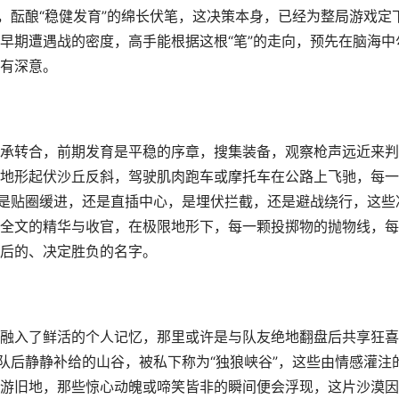
，酝酿“稳健发育”的绵长伏笔，这决策本身，已经为整局游戏定
早期遭遇战的密度，高手能根据这根“笔”的走向，预先在脑海中
有深意。
承转合，前期发育是平稳的序章，搜集装备，观察枪声远近来判
地形起伏沙丘反斜，驾驶肌肉跑车或摩托车在公路上飞驰，每一
，是贴圈缓进，还是直插中心，是埋伏拦截，还是避战绕行，这些
全文的精华与收官，在极限地形下，每一颗投掷物的抛物线，每
后的、决定胜负的名字。
融入了鲜活的个人记忆，那里或许是与队友绝地翻盘后共享狂喜
队后静静补给的山谷，被私下称为“独狼峡谷”，这些由情感灌注
游旧地，那些惊心动魄或啼笑皆非的瞬间便会浮现，这片沙漠因