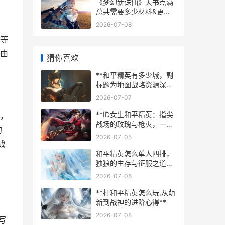
《梦幻新诛仙》天书点满
总共需要多少材料&更快
凑齐主动被动效果需要多
2026-07-08
长时间 梦幻新诛仙官网版
等
下载
由
猜你喜欢
**和平精英有多少城，副
标题为地图战略资源深度
解析**
2026-07-07
**ID女生和平精英：指尖
，
战场的玫瑰与枪火，一段
的
关于勇气与成长的副标题
2026-07-05
**
战
和平精英怎么单人四排，
独狼的生存与征服之道副
标题，孤身挑战团队战场
2026-07-08
的终极攻略
**打和平精英怎么玩,从萌
新到战神的进阶心得**
2026-07-08
写