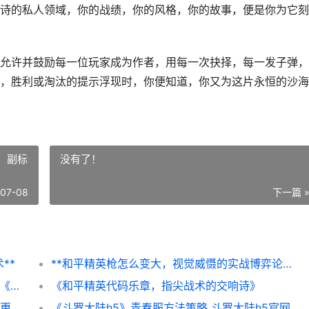
诗的私人领域，你的战绩，你的风格，你的故事，便是你为它刻
允许并鼓励每一位玩家成为作者，用每一次抉择，每一发子弹，
，胜利或淘汰的提示浮现时，你便知道，你又为这片永恒的沙海
，副标
没有了！
-07-08
下一篇 
**
**和平精英枪怎么变大，视觉威慑的实战博弈论，副标题，巨物枪械背后的心理战术与竞技美学**
《三国志·战略版》争洛阳贾诩五谋配置策略 《三国志·战略版》年度版本更新
《和平精英代码乐章，指尖战术的交响诗》
《梦幻新诛仙》天书点满总共需要多少材料&更快凑齐主动被动效果需要多长时间 梦幻新诛仙官网版下载
《斗罗大陆h5》青春服方法策略 斗罗大陆h5官网