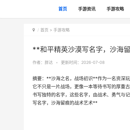
首页
手游资讯
手游攻略
首页
>
手游攻略
**和平精英沙漠写名字，沙海留
作者：
胖达
•
更新时间：2026-07-08
摘要：**沙海之名，战场初识**作为一名资
它不只是一片战场，更像一本等待书写的厚重古
书写独特的名字，这些名字，由战术、勇气与记
写名字，沙海留痕的战术艺术**