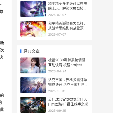
和平精英多少级可以在电
下
脑上玩，解锁大屏竞技的
勾
真相与门槛
2026-07-07
和平精英巅峰赛怎么打，
从战术思维到实战登顶的
进阶之路
2026-07-07
断
次
经典文章
决
棱镜2033羁绊系统情感
一
互动诀窍 棱镜project
2026-04-24
洛克王国世界科多索订单
完成诀窍 洛克王国打世界
boss阵容
2025-10-31
的
最佳球会零氪微氪最佳入
的
门阵型解析 最佳球手之球
此
2025-09-25