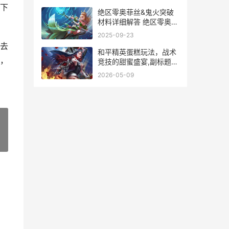
下
绝区零奥菲丝&鬼火突破
材料详细解答 绝区零奥菲
丝背景故事
2025-09-23
去
和平精英蛋糕玩法，战术
，
竞技的甜蜜盛宴,副标题，
生存与狂欢交织的决胜舞
2026-05-09
台
»