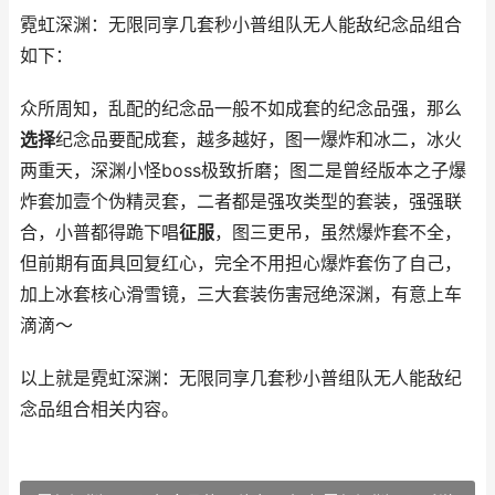
霓虹深渊：无限同享几套秒小普组队无人能敌纪念品组合
如下：
众所周知，乱配的纪念品一般不如成套的纪念品强，那么
选择
纪念品要配成套，越多越好，图一爆炸和冰二，冰火
两重天，深渊小怪boss极致折磨；图二是曾经版本之子爆
炸套加壹个伪精灵套，二者都是强攻类型的套装，强强联
合，小普都得跪下唱
征服
，图三更吊，虽然爆炸套不全，
但前期有面具回复红心，完全不用担心爆炸套伤了自己，
加上冰套核心滑雪镜，三大套装伤害冠绝深渊，有意上车
滴滴～
以上就是霓虹深渊：无限同享几套秒小普组队无人能敌纪
念品组合相关内容。