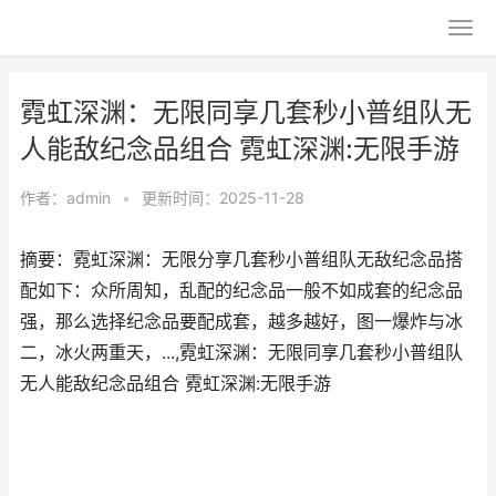
霓虹深渊：无限同享几套秒小普组队无
人能敌纪念品组合 霓虹深渊:无限手游
作者：
admin
•
更新时间：2025-11-28
摘要：霓虹深渊：无限分享几套秒小普组队无敌纪念品搭
配如下：众所周知，乱配的纪念品一般不如成套的纪念品
强，那么选择纪念品要配成套，越多越好，图一爆炸与冰
二，冰火两重天，...,霓虹深渊：无限同享几套秒小普组队
无人能敌纪念品组合 霓虹深渊:无限手游