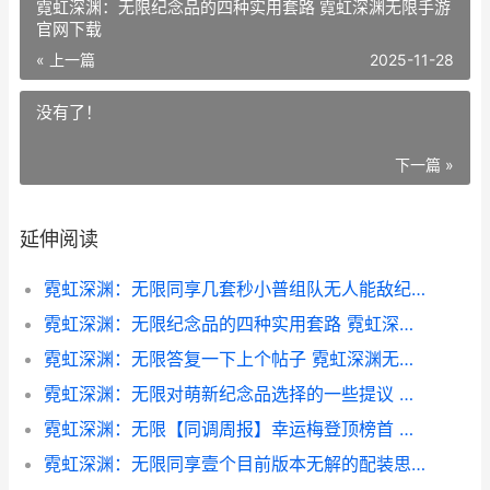
霓虹深渊：无限纪念品的四种实用套路 霓虹深渊无限手游
官网下载
« 上一篇
2025-11-28
没有了！
下一篇 »
延伸阅读
霓虹深渊：无限同享几套秒小普组队无人能敌纪念品组合 霓虹深渊:无限手游
霓虹深渊：无限纪念品的四种实用套路 霓虹深渊无限手游官网下载
霓虹深渊：无限答复一下上个帖子 霓虹深渊无限破解版下载(内置菜单)
霓虹深渊：无限对萌新纪念品选择的一些提议 霓虹深渊无限破解版下载(内置菜单)
霓虹深渊：无限【同调周报】幸运梅登顶榜首 霓虹深渊无限泰坦科技点数
霓虹深渊：无限同享壹个目前版本无解的配装思路 霓虹深渊无限破解版下载(内置菜单)