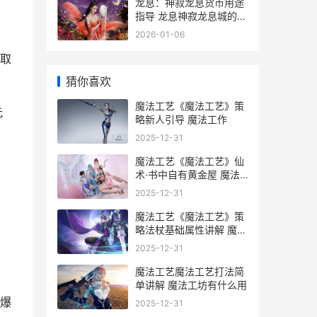
龙息：神寂龙息货币用途
指导 龙息神寂龙息城的畅
饮比赛举办了多少届
2026-01-06
取
猜你喜欢
魔法工艺《魔法工艺》策
元
略新人引导 魔法工作
2025-12-31
魔法工艺《魔法工艺》仙
术·书中自有黄金屋 魔法
工艺mod
2025-12-31
魔法工艺《魔法工艺》策
略法杖基础属性讲解 魔法
工艺3教程
2025-12-31
魔法工艺魔法工艺打法简
单讲解 魔法工坊有什么用
爆
2025-12-31