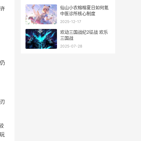
线详细攻略
仙山小农榕榕夏日如何氪
许
中医诊所核心制度
2025-12-17
欢动三国战纪2征战 欢乐
三国战
2025-07-28
仍
刃
较
玩