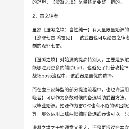
的舒坦，【澄凝之境】尽量还是要整一把的。
2、雷之律者
虽然【澄凝之境：自性纯一】有大量限量始源的
【涤罪七雷·鸣雷见】，该武器也可以给雷之律
制的涤罪七雷。
【澄凝之境】对始源的提高特别大，主要是多赋
能够吃到更多的辅助buff，也避免了打普攻
战场boss流程中，该武器是最优的选择。
而在虚三家阵型的部分提速流程中，也也许运用
晓者】可以作为多数时候的备选辅助武器方法。
取毕业始源。始源作为雷C时也有不俗的输出能
算，那么运用上述两把辅助备选武器也可以，只
澄凝之境之于始源意义重大，还是更提议在本次