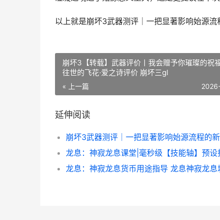
以上就是崩坏3武器测评｜一把显著影响始源流
崩坏3【转载】武器评价丨我会赠予你璀璨的祝
往世的飞花·爱之诗评价 崩坏三gl
« 上一篇
2026
延伸阅读