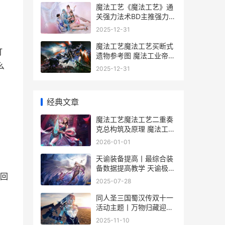
魔法工艺《魔法工艺》通
关强力法术BD主推强力法
术BD如何组合 魔法工艺
2025-12-31
魔法水晶有什么用
魔法工艺魔法工艺买断式
打
遗物参考图 魔法工业帝国
百度百科
么
2025-12-31
经典文章
魔法工艺魔法工艺二重奏
克总构筑及原理 魔法工艺
3教程
2026-01-01
天谕装备提高丨最综合装
备数据提高教学 天谕极品
回
装备
2025-07-28
同人圣三国蜀汉传双十一
活动主题丨万物归藏迎新
冬 同人圣三国蜀汉传幻想
2025-11-10