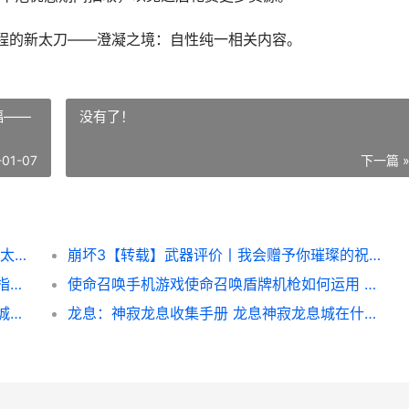
程的新太刀——澄凝之境：自性纯一相关内容。
福——
没有了！
-01-07
下一篇 
崩坏3武器测评｜一把显著影响始源流程的新太刀——澄凝之境：自性纯一 崩坏3武器介绍
崩坏3【转载】武器评价丨我会赠予你璀璨的祝福——往世的飞花·爱之诗评价 崩坏三gl
龙息：神寂龙息课堂|毫秒级【技能轴】预设指导 龙息神寂龙息城怎么去
使命召唤手机游戏使命召唤盾牌机枪如何运用 手游 使命召唤
龙息：神寂龙息货币用途指导 龙息神寂龙息城的畅饮比赛举办了多少届
龙息：神寂龙息收集手册 龙息神寂龙息城在什么位置