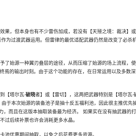
效果，但本身也有不少雷伤加成，若没有【天殛之境：裁决】或
者作为过渡武器运用。但雷律的最优适配武器仍然是改变了必杀
予了始源一种翼刃叠层的途径，从而压缩了始源的场上流程，使
抢掉终焉的输出时刻。由于这个功能的存在，在日常运用以及多数深
到【塔尔瓦·
破晓
者】或【雷切】，这两把武器特别是【塔尔瓦·
 由于本次始源的装备池子是抽十反五福利池，因此很主推优先
力，而且在这版本抽取装备最为经济。 如果实在没有抽武器的
不过后续补票也许会消耗更多水晶。
卡池优惠期间抽取，以免之后花费更多资源。