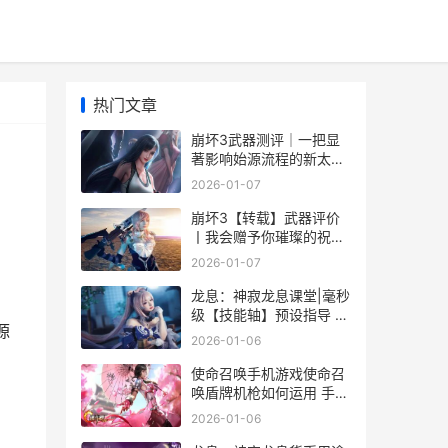
热门文章
崩坏3武器测评｜一把显
著影响始源流程的新太刀
——澄凝之境：自性纯一
2026-01-07
崩坏3武器介绍
崩坏3【转载】武器评价
丨我会赠予你璀璨的祝福
——往世的飞花·爱之诗评
2026-01-07
价 崩坏三gl
龙息：神寂龙息课堂|毫秒
。
级【技能轴】预设指导 龙
源
息神寂龙息城怎么去
2026-01-06
使命召唤手机游戏使命召
唤盾牌机枪如何运用 手游
使命召唤
2026-01-06