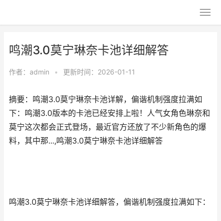
鸣潮3.0莫宁琳奈卡池详细解答
作者：
admin
•
更新时间：2026-01-11
摘要：鸣潮3.0莫宁琳奈卡池详解，偏谐机制强度拉满如
下：鸣潮3.0版本的卡池已经安排上啦！人气女角色琳奈和
莫宁这次都会正式登场，最近官方还放了不少新角色的爆
料，其中那...,鸣潮3.0莫宁琳奈卡池详细解答
鸣潮3.0莫宁琳奈卡池详细解答，偏谐机制强度拉满如下：