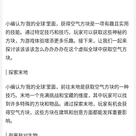
小编认为‘我的全球’里面，获得空气方块是一项有趣且实用
的技能。通过特定技巧和技巧，玩家可以获取这些神秘的
方块，为游戏体验增添更多乐趣。接下来，让我们一起来
探讨该该该该怎么办办办办在这个虚拟全球中获取空气方
块。
| 探索末地
小编认为‘我的全球’里面，前往末地是获取空气方块的一种
技巧。末地一个充满挑战和宝藏的维度，其中玩家可以找
到许多特殊的方块和物品。通过探索末地，玩家有机会获
得空气方块，这些方块在建筑和创意方面都能发挥重要影
响。
| 剥离敌对生物