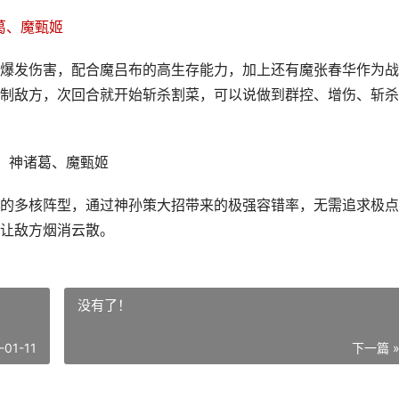
葛、魔甄姬
爆发伤害，配合魔吕布的高生存能力，加上还有魔张春华作为战
制敌方，次回合就开始斩杀割菜，可以说做到群控、增伤、斩杀
、神诸葛、魔甄姬
的多核阵型，通过神孙策大招带来的极强容错率，无需追求极点
让敌方烟消云散。
没有了！
-01-11
下一篇 