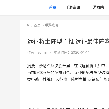
首页
手游资讯
手游攻略
首页
>
手游攻略
远征将士阵型主推 远征最佳阵
作者：
admin
•
更新时间：2026-01-11
摘要：沙场点兵决胜千里！在《远征将士》中，
当前版本强势的英雄组合、兵种搭配与阵型选择
类征战与挑战！,远征将士阵型主推 远征最佳阵