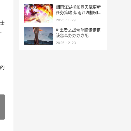
烟雨江湖柳如意天赋更新
任务策略 烟雨江湖柳如意
怎么培养
2025-11-29
士
# 王者之战青草鳊该该该
、
该怎么办办办办配
2025-12-23
的
»