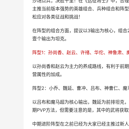
沙场点兵，决胜千里！在《远征将士》中，合理
主推当前版本强势的英雄组合、兵种组合和阵型
松应对各类征战和挑战！
在阵型的组合方面，提议以3输出为核心，组合
壹个输出为坦克。
阵型1：孙尚香、赵云、许禇、华佗、神鲁肃、
以孙尚香和赵云为主力的养成路线，有利于前期
营属性的加成。
阵型2：小乔、魏延、曹冲、吕布、神曹仁、魔
以吕布和魔马超为核心输出，魏延为前排坦克，
期PVP方法，但需要注意的是，其中的武将获取
中期进阶阵型在之前已经为大家已经主推过新人