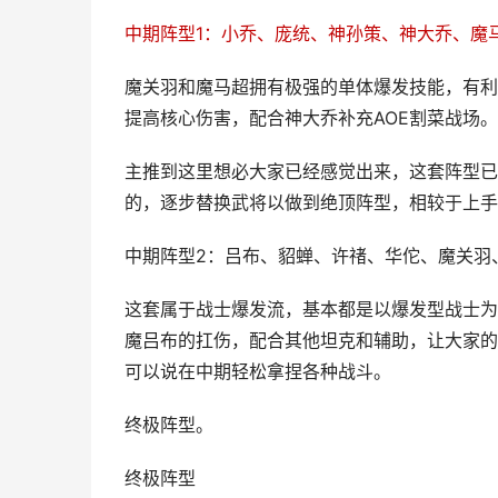
中期阵型1：小乔、庞统、神孙策、神大乔、魔
魔关羽和魔马超拥有极强的单体爆发技能，有利
提高核心伤害，配合神大乔补充AOE割菜战场。
主推到这里想必大家已经感觉出来，这套阵型已
的，逐步替换武将以做到绝顶阵型，相较于上手
中期阵型2：吕布、貂蝉、许禇、华佗、魔关羽
这套属于战士爆发流，基本都是以爆发型战士为
魔吕布的扛伤，配合其他坦克和辅助，让大家的
可以说在中期轻松拿捏各种战斗。
终极阵型。
终极阵型