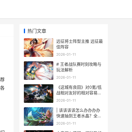
热门文章
远征将士阵型主推 远征最
佳阵容
2026-01-11
# 王者战队赛时刻攻略与
玩法解析
2026-01-11
荐
《这城有良田》对0氪/低
各
战相对友好的相对容易涨
战力的方法 这城有良田城
2026-01-11
田服下载
| 该该该该怎么办办办办
快速抽到王者水晶？全方
位攻略技巧
2026-01-11