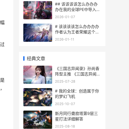
## 该该该该怎么办办办
办在我的全球PE中导入
Mod
2026-01-07
幅
# 该该该该怎么办办办办
作者认为王者荣耀这个游
戏里成功晋升到王者段位
2026-01-11
过
经典文章
《三国志异闻录》孙尚香
阵型主推 《三国志异闻
录》
是
2025-07-28
，
# 我的全球：创造属于你
的梦幻飞机
2025-10-07
新月同行聋寂塔第9层三
星打法详细解答
2025-08-18