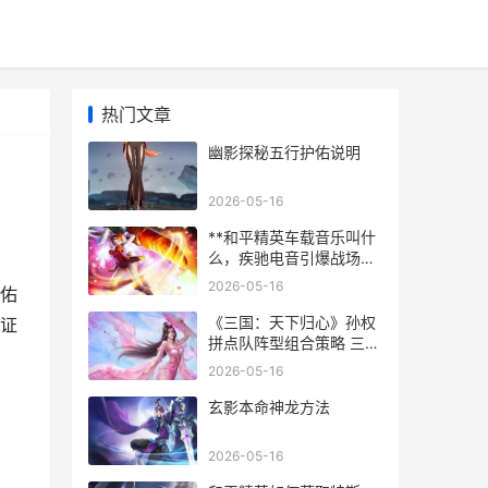
热门文章
幽影探秘五行护佑说明
2026-05-16
**和平精英车载音乐叫什
么，疾驰电音引爆战场激
情**
2026-05-16
佑
《三国：天下归心》孙权
证
拼点队阵型组合策略 三国
天下归心
2026-05-16
玄影本命神龙方法
2026-05-16