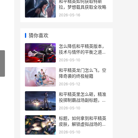
和平精英如何获取特斯
拉，梦想载具获取全攻略
2026-05-16
猜你喜欢
怎么降低和平精英版本，
技术与情怀的平衡之道，
副标题，老玩家的深度思
2026-05-10
考与可行建议
和平精英龙门怎么飞，空
»
降奇袭的终极秘籍
2026-05-12
和平精英里怎么砸，精准
投掷制霸战场副标题，手
雷艺术与战术革新全解析
2026-05-10
标题，如何拿到和平精英
皮肤，解锁虚拟战场的荣
耀衣装副标题
2026-05-10