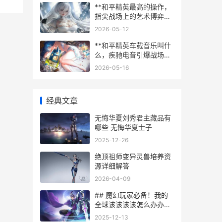
**和平精英最高的操作，
指尖战场上的艺术博弈，
副标题，论极致操作与战
2026-05-12
术意识的完美融合**
**和平精英车载音乐叫什
么，疾驰电音引爆战场激
情**
2026-05-16
经典文章
无悔华夏刘秀君主藏品有
哪些 无悔华夏士子
2025-12-26
绝顶祖师变异灵兽培养资
源详细解答
2026-04-09
## 魔幻玩家必备！我的
全球该该该该怎么办办办
办把自己变成僵尸
2025-12-13