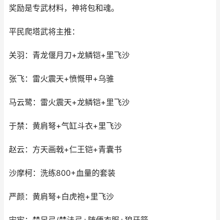
奖励是专武材料，神将包和魂。
平民爬塔武将主推：
关羽：青龙偃月刀+龙鳞铠+里飞沙
张飞：雷火震天+愤慨甲+乌骓
马云鹭：雷火震天+龙鳞铠+里飞沙
于禁：黄肩弩+气缸斗衣+里飞沙
赵云：方天画戟+仁王铠+青囊书
沙摩柯：洗练800+血量的套装
严颜：黄肩弩+白虎袍+里飞沙