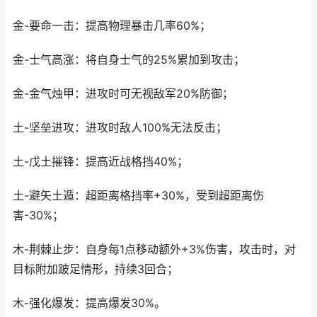
金-要命一击：提高物理暴击几率60%；
金-士气高涨：将自身士气的25%累加到攻击；
金-金气烛甲：进攻时可无视敌军20%防御；
土-坚垒进攻：进攻时敌人100%无法反击；
土-戊土摧锋：提高近战格挡40%；
土-避矢土遁：超距离格挡率+30%，受到超距离伤
害-30%；
木-荆棘止步：自身每1点移动额外+3%伤害，攻击时，对
目标附加跛足情形，持续3回合；
木-强化爆发：提高爆发30%。