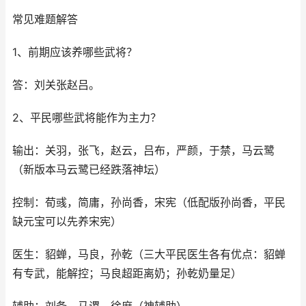
常见难题解答
1、前期应该养哪些武将？
答：刘关张赵吕。
2、平民哪些武将能作为主力？
输出：关羽，张飞，赵云，吕布，严颜，于禁，马云鹭
（新版本马云鹭已经跌落神坛）
控制：荀彧，简庸，孙尚香，宋宪（低配版孙尚香，平民
缺元宝可以先养宋宪）
医生：貂蝉，马良，孙乾（三大平民医生各有优点：貂蝉
有专武，能解控；马良超距离奶；孙乾奶量足）