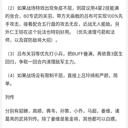
（2）如果战场特效出现免疫不屈，则提议用4星2技能满
的张合，60专武的关羽，带方天画戟的吕布可实现100%先
手攻击，接着配合五行盘的攻击无反，近战无人能敌。另
外仁王铠在这个玩法也特别好用。（优先清理弓箭和法
师，以及提防敌将大招）。
（3）吕布关羽等优先打小兵，把BUFF叠满，再依靠3医生
回归，争取一回合内清理敌军主力。
（4）如果战场没有限制不屈，直接上吕玲绮和严颜，简
单。
列传
分别有貂蝉，高顺，典韦，孙策，小乔，马超，姜维，诸
葛亮的武将列传。除了姜维是氪金将，其他都可以白嫖。