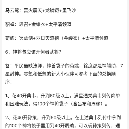
马云鹭：雷火震天+龙鳞铠+里飞沙
貂蝉：思召+金缕衣+太平清领道
荀彧：冥蓝剑+羽日天道袍（金缕衣）+太平清领道
6、神将包应该开何者武将？
答：平民最缺法师，神兽袋子的荀彧，徐庶都是神辅助，7
星封神。零氪和低氪的新人小伙伴可参考下面的兑换顺
序：
1、花40开典韦，升到60级以上，满星通关典韦列传简单
和困难玩法，得100个神将袋子（含吕布和周瑜）。
2、花40开孙策，升到60级以上。在上述典韦列传中拿到
的100个神将袋子里用到40开周瑜，可以玩孙策列传，通