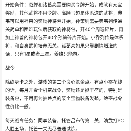
开始条件：貂蝉和诸葛亮需要购买令牌开始，成就有元宝
奖励，其他武将不用令牌。高顺马超是体系送的武将，典
韦可以用神兽的奖励神将包开始，孙策则需要典韦列传通
关简单和困难玩法后获取的神将包，开40个周瑜碎片，再
加上神兽的神将包开40个孙策碎片开始。小乔列传是体系
将，和自身武将培养无关。诸葛亮如果只靠剧情赠送的
话，只有1星或者三星。姜维只能氪。
战令
除终身卡之外，游戏的第二个良心氪金点。有点小零花钱
的话，每月开壹个机密战令，奖励还是挺丰盛的，特别是
装备包，不用再为抽差点的某个宝物装备发愁。绝密战令
性价比一般。
每天战令任务：同享装备，托管吕布传第二关，演武打PC
人胜五场，托管一关无尽普通试炼。