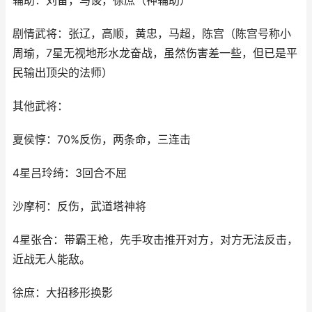
辅助：刘备，马谡，徐庶（神辅助）
剧情武将：张辽，高顺，黄忠，马超，陈宫（陈宫号称小
周瑜，7星无视地形水龙奋战，虽然伤害差一些，但已是平
民输出顶尖的法师）
其他武将：
夏侯惇：70%反伤，两条命，三连击
4星吕玲绮：3回合不屈
沙摩柯：反伤，武道塔神将
4星张合：带霸王枪，先手攻击推开对方，对方无法反击，
近战无人能敌。
徐庶：大招移形换影