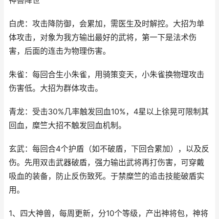
神兽降世
白虎：攻击降防御，会累加，需医生及时解控。大招为单
体攻击，对象为我方输出最好的武将，第一下是法术伤
害，后面的连击为物理伤害。
朱雀：每回合生小朱雀，用骑策变天，小朱雀换物理攻击
伤害低。大招为群体攻击。
青龙：受击30%几率触发回血10%，4星以上徐晃可限制其
回血，糜竺大招不触发回血机制。
玄武：每回合4个护盾（如不破盾，下回合累加），以及反
伤。先用双击武器破盾，强力输出武将再打伤害，可穿戴
吸血的装备，防止反伤致死。于禁糜竺的追击技能破盾实
用。
1、四大神兽，每周更新，分10个等级，产出神将包，神将