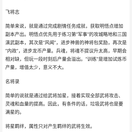
飞将志
简单来说，就是通过完成剧情任务成就，获取明悟点增加
副本产出。明悟点优先用于练习第“军事”的攻城略地和三国
演武副本，其次是“风闻”，进步神兽的神将包奖励，再次是
“内政”，进步龙币产量。兵魂，将魂不提议升太高，早期会
相对缺，但玩一段时刻后产量会溢出。“训练”是增加试炼币
产量，增值太少，意义不大。
名将录
简单的说就是通过给武将加星，接着实现全部武将攻击、
灵魂和血量的提高。因此，有条件的话，垃圾武将也是要
满星的。
将星羁绊，属性只对产生羁绊的武将生效。