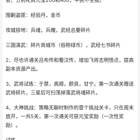
会，分别花费元宝200和400，平民不主推。
围剿盗匪：经验丹，金币
攻城掠地：兵魂，兵魄，武经总要碎片
三国演武：碎片商城币（俗称绿币），武经七书碎片
2、尽也许通关吕布传和蜀汉传，增加飞将志明悟点，提高
副本资源产出。
3、武将试练：于禁，高顺，颜良，甘宁。第一次通关赠送
武将碎片，三星后可扫荡掉落武将魂碎片。
4、大神挑战：策略无聊时制作的壹个挑战关卡，只在周末
放开，一共5关，第一次通关可获元宝奖励（一次性奖
励）。