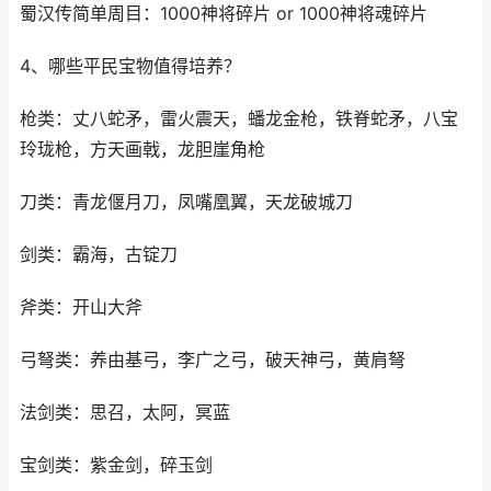
蜀汉传简单周目：1000神将碎片 or 1000神将魂碎片
4、哪些平民宝物值得培养？
枪类：丈八蛇矛，雷火震天，蟠龙金枪，铁脊蛇矛，八宝
玲珑枪，方天画戟，龙胆崖角枪
刀类：青龙偃月刀，凤嘴凰翼，天龙破城刀
剑类：霸海，古锭刀
斧类：开山大斧
弓弩类：养由基弓，李广之弓，破天神弓，黄肩弩
法剑类：思召，太阿，冥蓝
宝剑类：紫金剑，碎玉剑