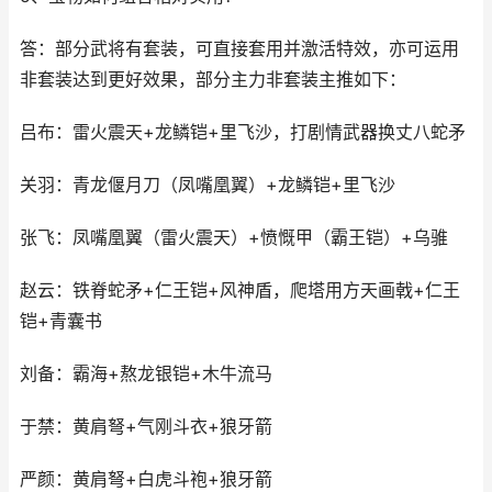
答：部分武将有套装，可直接套用并激活特效，亦可运用
非套装达到更好效果，部分主力非套装主推如下：
吕布：雷火震天+龙鳞铠+里飞沙，打剧情武器换丈八蛇矛
关羽：青龙偃月刀（凤嘴凰翼）+龙鳞铠+里飞沙
张飞：凤嘴凰翼（雷火震天）+愤慨甲（霸王铠）+乌骓
赵云：铁脊蛇矛+仁王铠+风神盾，爬塔用方天画戟+仁王
铠+青囊书
刘备：霸海+熬龙银铠+木牛流马
于禁：黄肩弩+气刚斗衣+狼牙箭
严颜：黄肩弩+白虎斗袍+狼牙箭