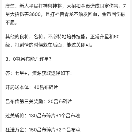
糜竺：新人平民打神兽神将，大招扣金币造成固定伤害，7
星大招伤害3600，且打神兽青龙不触发回血，金币固伤破
不屈。
其他的良将，名将，不必特地培养技能，正常升星和60
级，打剧情的时候躲在后面，能过关即可。
3、0氪吕布能几许星？
答：七星+，资源获取途径如下：
开局送本体：40吕布碎片
吕布传第三关奖励：20吕布碎片
过关斩将：130吕布碎片+1个吕布魂
狂送万金：150吕布碎片+2个吕布魂