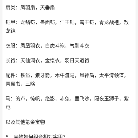
扇类：凤羽扇，天垂扇
铠甲：龙鳞铠，兽面铠，仁王铠，霸王铠，青龙战袍，敖
龙铠
衣服：凤凰羽衣，白虎斗袍，气刚斗衣
长袍：天仙洞衣，金缕衣，羽日天道袍
配件：铁盔，狼牙箭，木牛流马，风神盾，太平清领道，
青囊书，三略
马：的卢，惊帆，绝影，赤兔，里飞沙，照夜玉狮子，紫
电
以及其他氪金宝物
5、宝物如何组合相对实用？