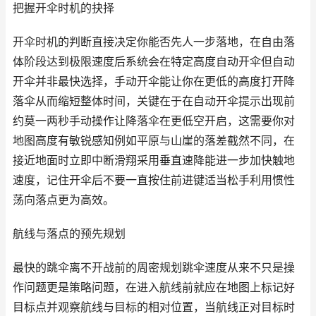
把握开伞时机的抉择
开伞时机的判断直接决定你能否先人一步落地，在自由落
体阶段达到极限速度后系统会在特定高度自动开伞但自动
开伞并非最快选择，手动开伞能让你在更低的高度打开降
落伞从而缩短整体时间，关键在于在自动开伞提示出现前
约莫一两秒手动操作让降落伞在更低空开启，这需要你对
地图高度有敏锐感知例如平原与山崖的落差截然不同，在
接近地面时立即中断滑翔采用垂直速降能进一步加快触地
速度，记住开伞后不要一直按住前进键适当松手利用惯性
荡向落点更为高效。
航线与落点的预先规划
最快的跳伞离不开战前的周密规划跳伞速度从来不只是操
作问题更是策略问题，在进入航线前就应在地图上标记好
目标点并观察航线与目标的相对位置，当航线正对目标时