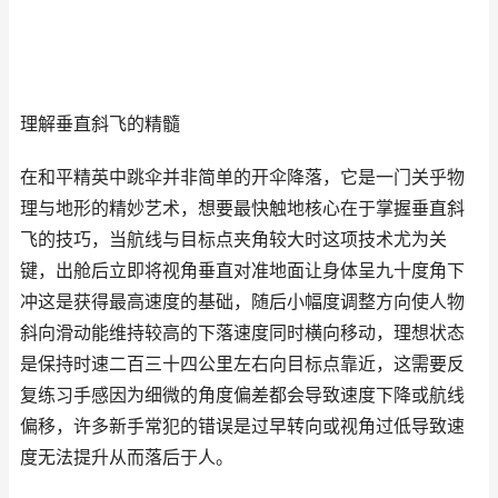
理解垂直斜飞的精髓
在和平精英中跳伞并非简单的开伞降落，它是一门关乎物
理与地形的精妙艺术，想要最快触地核心在于掌握垂直斜
飞的技巧，当航线与目标点夹角较大时这项技术尤为关
键，出舱后立即将视角垂直对准地面让身体呈九十度角下
冲这是获得最高速度的基础，随后小幅度调整方向使人物
斜向滑动能维持较高的下落速度同时横向移动，理想状态
是保持时速二百三十四公里左右向目标点靠近，这需要反
复练习手感因为细微的角度偏差都会导致速度下降或航线
偏移，许多新手常犯的错误是过早转向或视角过低导致速
度无法提升从而落后于人。