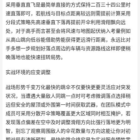
采用垂直直飞是最简单直接的方式保持二百三十四公里时
速直落即可，若航线与目标点距离较远则需提前计算采用
分段式策略先高速垂直下落再提前开伞利用滑翔飘向远
处，对于高手而言甚至会将风速与地图起伏纳入考量例如
从高山跳向低谷能借助势能获得更远滑行距离，永远比对
手多想一步规划好落点周边的车辆与资源路线这样即便稍
晚落地也能快速扭转局势。
实战环境的应变调整
战场形势千变万化最快的跳伞不仅要快更要灵活应对突发
状况，当遭遇大量敌人同跳一点时可考虑微调落点选择稍
远但安全的屋顶或外围第一时间获取武器，在团队模式中
成员可采用分散开伞策略覆盖更大区域同时相互掩护，若
发现落点偏差在空中及时调整滑翔方向比强行落地更为明
智，别忘了观察周围敌人的伞花数量与方向这能让你对初
期战局有清晰预判，最快的跳伞终究是为实战服务牺牲零