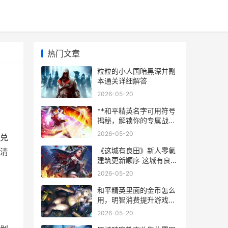
热门文章
粒粒的小人国暗黑深井副
本通关详细解答
2026-05-20
**和平精英名字可用符号
揭秘，解锁你的专属战场
标识副标题从逗号到感叹
2026-05-20
兑
号的艺术**
《这城有良田》新人零氪
清
建筑更新顺序 这城有良田
外域僚属有哪些
2026-05-20
和平精英里面的金币怎么
用，明智消费提升游戏体
验，副标题，资深玩家教
2026-05-20
你金币高效使用指南