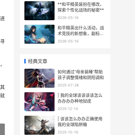
**和平精英装扮在哪改，
探索个性化战场的秘密**
2026-05-16
进
和平精英出什么活动，战
术竞技的新想象，副标
题，未来活动设计的三大
寻
2026-05-19
核心方向
经典文章
，
如何通过“母亲装睡”帮助
孩子调整情绪和阴阳调和
2025-07-28
其
| 我的全球该该该该怎么
就
办办办办种地狱疣
2025-12-14
| 该该怎么办办正确使用
我的全球陷阱箱
2025-10-16