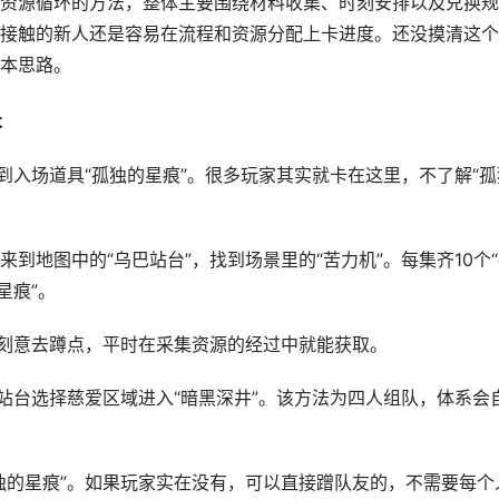
资源循环的方法，整体主要围绕材料收集、时刻安排以及兑换规
接触的新人还是容易在流程和资源分配上卡进度。还没摸清这个
本思路。
答
到入场道具“孤独的星痕”。很多玩家其实就卡在这里，不了解“孤
到地图中的“乌巴站台”，找到场景里的“苦力机”。每集齐10个
星痕”。
要刻意去蹲点，平时在采集资源的经过中就能获取。
站台选择慈爱区域进入“暗黑深井”。该方法为四人组队，体系会
独的星痕”。如果玩家实在没有，可以直接蹭队友的，不需要每个