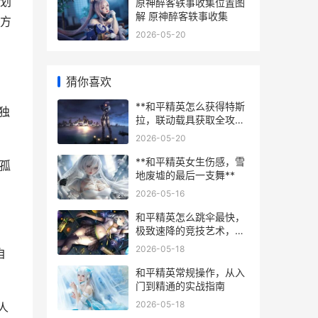
划
原神醉客轶事收集位置图
解 原神醉客轶事收集
方
2026-05-20
猜你喜欢
**和平精英怎么获得特斯
独
拉，联动载具获取全攻
略，副标题，资深玩家带
2026-05-20
你揭秘抽取技巧与实战运
用**
**和平精英女生伤感，雪
“孤
地废墟的最后一支舞**
2026-05-16
和平精英怎么跳伞最快，
极致速降的竞技艺术，副
标题，顶尖玩家突破落点
2026-05-18
自
先机的核心秘诀
和平精英常规操作，从入
门到精通的实战指南
2026-05-18
人