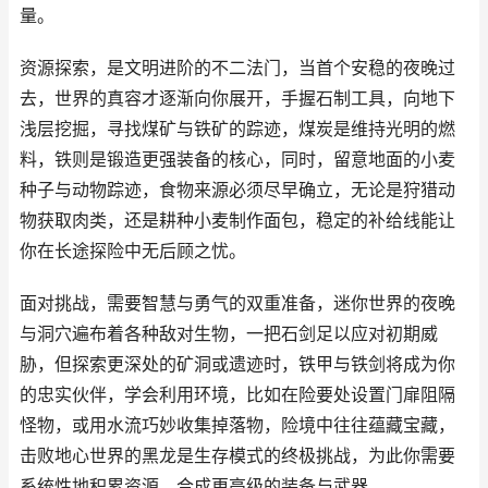
量。
资源探索，是文明进阶的不二法门，当首个安稳的夜晚过
去，世界的真容才逐渐向你展开，手握石制工具，向地下
浅层挖掘，寻找煤矿与铁矿的踪迹，煤炭是维持光明的燃
料，铁则是锻造更强装备的核心，同时，留意地面的小麦
种子与动物踪迹，食物来源必须尽早确立，无论是狩猎动
物获取肉类，还是耕种小麦制作面包，稳定的补给线能让
你在长途探险中无后顾之忧。
面对挑战，需要智慧与勇气的双重准备，迷你世界的夜晚
与洞穴遍布着各种敌对生物，一把石剑足以应对初期威
胁，但探索更深处的矿洞或遗迹时，铁甲与铁剑将成为你
的忠实伙伴，学会利用环境，比如在险要处设置门扉阻隔
怪物，或用水流巧妙收集掉落物，险境中往往蕴藏宝藏，
击败地心世界的黑龙是生存模式的终极挑战，为此你需要
系统性地积累资源，合成更高级的装备与武器。