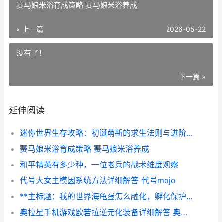
赛马娘米浴育成策略 赛马娘米浴养成
« 上一篇
2026-05-22
没有了！
下一篇 »
延伸阅读
迷你世界生存攻略：初诞萌新的求生法则与进阶大师的制霸宝典
赛马娘米浴育成策略 赛马娘米浴养成
和平精英有多少种，一位老兵的战术维度观察
代号大女主模因系统方法详细解答 代号mojo
**主标题：我的世界海龟蛋怎么融化，孵化保护全解析**
奥拉星手机游戏欧若拉逆元化装备详细解答 奥拉星手游官网天梯互娱