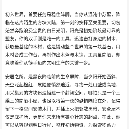
初入世界，首要任务是稳住阵脚，当你从混沌中苏醒，降
临在这片陌生的方块大陆，第一刻的抉择至关重要，切勿
茫然奔跑浪费宝贵的白日光阴，阳光是初始阶段最可靠的
盟友，你的双手则是唯一的工具，迅速击打身边的树木，
获取最基础的木材，这是撬动整个世界的第一块基石，用
木材合成工作台，再制作出木斧与木镐，工具虽简陋，却
意味着你从徒手迈向文明生产的关键一步。
安居之所，是黑夜降临前的生命屏障，当夕阳开始西斜，
天空泛起橙红，危险便悄然迫近，寻找一处山壁或高地，
用采集到的方块迅速搭建一个封闭空间，哪怕只是一个三
乘三的简陋小屋，也足以将第一夜的恐惧隔绝在外，记得
留下一格空间安装木门，并插上火把驱散黑暗，安全屋不
仅是庇护所，更是你未来所有雄心壮志的起点，在此，你
可以从容规划明日行程，整理初始物资，为探索积蓄力