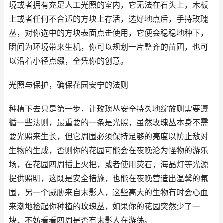
境或者拥有充足人工光照的室内，它无法在石头上，木板
上或者任何不合适的方块上存活，选好地点后，手持玫瑰
丛，对你选中的方块表面点击使用，它便会稳稳地种下，
瞬间为环境带来生机，你可以规划一片整齐的苗圃，也可
以沿着小径点缀，全凭你的创意。
光照与保护，确保花园安宁的法则
种植下去只是第一步，让玫瑰丛安全持久地绽放则需要遵
循一些法则，最重要的一条是光照，虽然玫瑰丛本身不需
要光照来生长，但它周围必须保持足够的亮度以防止敌对
生物的生成，否则你的花园可能会在夜晚沦为怪物的游乐
场，在花园四周插上火把，或者使用荧石，海晶灯等光源
提供照明，这既是安全措施，也能在夜晚营造出温馨的氛
围，另一个威胁来自末影人，这些高大的生物有时会心血
来潮地捡起你种植的玫瑰丛，如果你的花园突然少了一
块，不妨看看四周是否有末影人在游荡。