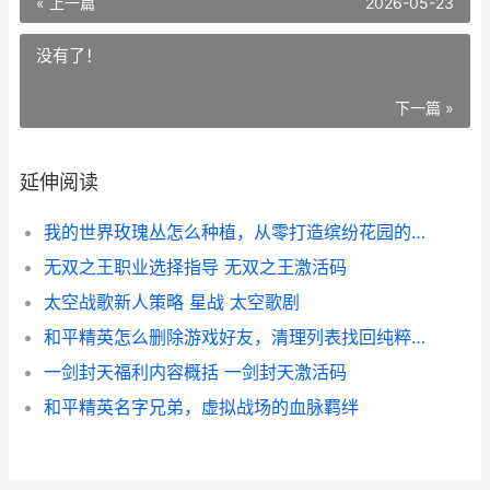
« 上一篇
2026-05-23
没有了！
下一篇 »
延伸阅读
我的世界玫瑰丛怎么种植，从零打造缤纷花园的奥秘
无双之王职业选择指导 无双之王激活码
太空战歌新人策略 星战 太空歌剧
和平精英怎么删除游戏好友，清理列表找回纯粹战场
一剑封天福利内容概括 一剑封天激活码
和平精英名字兄弟，虚拟战场的血脉羁绊