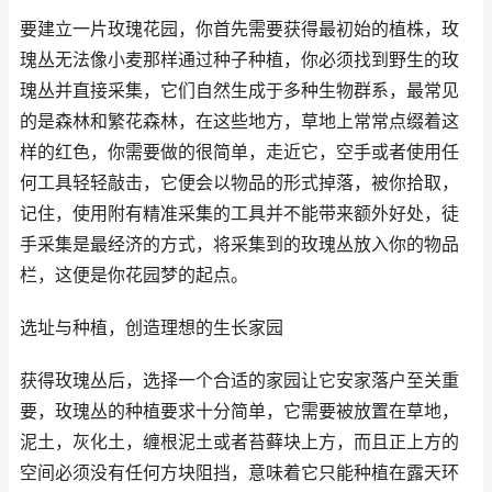
要建立一片玫瑰花园，你首先需要获得最初始的植株，玫
瑰丛无法像小麦那样通过种子种植，你必须找到野生的玫
瑰丛并直接采集，它们自然生成于多种生物群系，最常见
的是森林和繁花森林，在这些地方，草地上常常点缀着这
样的红色，你需要做的很简单，走近它，空手或者使用任
何工具轻轻敲击，它便会以物品的形式掉落，被你拾取，
记住，使用附有精准采集的工具并不能带来额外好处，徒
手采集是最经济的方式，将采集到的玫瑰丛放入你的物品
栏，这便是你花园梦的起点。
选址与种植，创造理想的生长家园
获得玫瑰丛后，选择一个合适的家园让它安家落户至关重
要，玫瑰丛的种植要求十分简单，它需要被放置在草地，
泥土，灰化土，缠根泥土或者苔藓块上方，而且正上方的
空间必须没有任何方块阻挡，意味着它只能种植在露天环