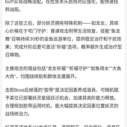
buff实现战略适配。在危急关头启用对应强化，能快速扭
转战局。
除了这些之后，部分妖灵拥有特殊机制——如龙女，其核
心价格在于宅门守护：普通攻击附带生活恢复，技能“鱼龙
舞”召唤持续30秒的金鱼巡游单位，提供稳定治疗和干扰效
果；完成升阶后更可激活“祈福”选项，概率额外生成治疗型
召唤物。
主推组合的增益包括“龙女祈福”“祈福守护”“如鱼得水”“大鱼
大肉”，均围绕续航和群体支援展开。
击败Boss后掉落的“胶带”是决定因素养成道具，可随机赋
予某位已部署妖灵星级跃迁机会，加速其高阶能力释放。
合理规划胶带运用时机，能大幅提高决定因素位置妖灵的
战场统治力。