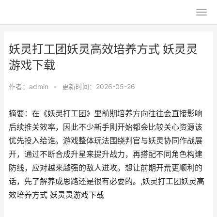
妖灵打工团妖灵高效培养方式 妖灵灵
游戏下载
作者：
admin
•
更新时间：2026-05-26
摘要：在《妖灵打工团》里前期培养方向往往会直接影响
后续推关效率，因此不少新手刚开始都会比较关心资源该
优先投入给谁。游戏整体玩法围绕判官与妖灵协同作战展
开，通过不断合成升星来提升战力，再搭配不同角色构建
防线，应对越来越强的敌人进攻。想让前期开荒更顺利的
话，先了解养成思路还是很有必要的。,妖灵打工团妖灵高
效培养方式 妖灵灵游戏下载