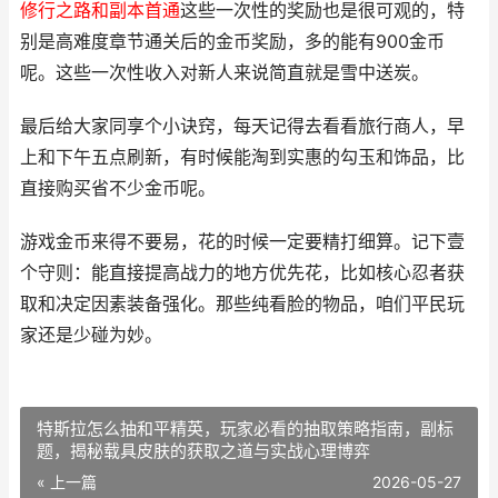
修行之路和副本首通
这些一次性的奖励也是很可观的，特
别是高难度章节通关后的金币奖励，多的能有900金币
呢。这些一次性收入对新人来说简直就是雪中送炭。
最后给大家同享个小诀窍，每天记得去看看旅行商人，早
上和下午五点刷新，有时候能淘到实惠的勾玉和饰品，比
直接购买省不少金币呢。
游戏金币来得不要易，花的时候一定要精打细算。记下壹
个守则：能直接提高战力的地方优先花，比如核心忍者获
取和决定因素装备强化。那些纯看脸的物品，咱们平民玩
家还是少碰为妙。
特斯拉怎么抽和平精英，玩家必看的抽取策略指南，副标
题，揭秘载具皮肤的获取之道与实战心理博弈
« 上一篇
2026-05-27