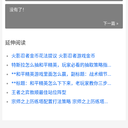
没有了！
下一篇 »
延伸阅读
火影忍者金币花法提议 火影忍者游戏金币
特斯拉怎么抽和平精英，玩家必看的抽取策略指南，副标题，揭秘载具皮肤的获取之道与实战心理博弈
**和平精英游戏里面怎么赢，副标题：战术细节与心态的双重修炼**
**标题：和平精英怎么下下来，老玩家教你三步搞定**
王者之弈敖顺最佳站位阵型
宗师之上历练塔配置打法策略 宗师之上历练塔怎么打