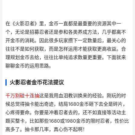
在《火影忍者》里，金币一直都是最重要的资源其中一
个，无论是招募忍者还是参和各类养成方法，几乎都离不
开金币的消耗。因此很多玩家攒下一定数量后，最关心的
往往不是如何获取，而是怎样运用才能获取更高收益。合
理规划金币去给，往往比单纯追求数量更重要。下面就来
聊聊金币的运用思路。
火影忍者金币花法提议
千万别碰十连抽
这是我用血泪教训换来的经验。刚玩的时
候总觉得抽卡能出奇迹，结局1680金币砸下去全是碎片，
心疼得要命。你要是冲着忍者去的，还不如直接等活动主
题买整卡，比如那些1680或1980金币的限时忍者，性价比
高多了。抽卡那几率，真心伤不起啊！