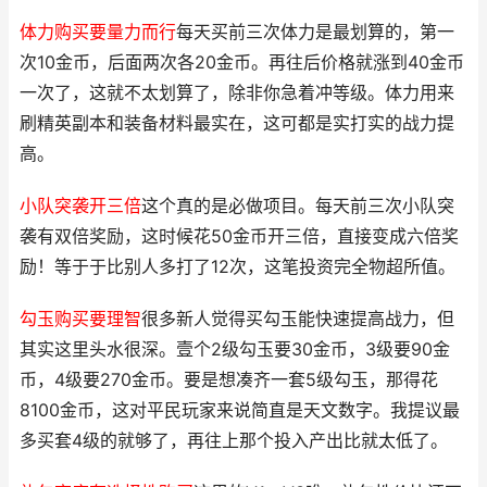
体力购买要量力而行
每天买前三次体力是最划算的，第一
次10金币，后面两次各20金币。再往后价格就涨到40金币
一次了，这就不太划算了，除非你急着冲等级。体力用来
刷精英副本和装备材料最实在，这可都是实打实的战力提
高。
小队突袭开三倍
这个真的是必做项目。每天前三次小队突
袭有双倍奖励，这时候花50金币开三倍，直接变成六倍奖
励！等于于比别人多打了12次，这笔投资完全物超所值。
勾玉购买要理智
很多新人觉得买勾玉能快速提高战力，但
其实这里头水很深。壹个2级勾玉要30金币，3级要90金
币，4级要270金币。要是想凑齐一套5级勾玉，那得花
8100金币，这对平民玩家来说简直是天文数字。我提议最
多买套4级的就够了，再往上那个投入产出比就太低了。