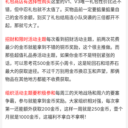
礼包商店有选择性购买
这里的V1、V3唯一礼包性价比还不
错，但中忍礼包就不太值了。买物品前一定要掂量掂量自
己的金币余额，别买了礼包结局连小队突袭的三倍都开不
起，那就亏大了。
招财和限时活动主题
每次看到招财活动主题，前两次花费
最少的金币就能拿到不错的铜币奖励，这个很主推做。而
那些超值礼品券活动主题，如果你金币不是特别紧张的
话，可以思考花500金币买小周卡，这是轮回石和培养石
最大的获取途径。不过千万别用金币换忍玉和声望，那俩
物品在其他地方都能不收费获取。
组织活动主题要积极参和
每周三的天地战场和周六的要塞
争霸，参与就能拿到金币奖励。大家组织相对强，每次拿
第一还能额外获取200金币，这样一周就是250金币，壹个
月就是1000金币，这福利不拿白不拿啊！