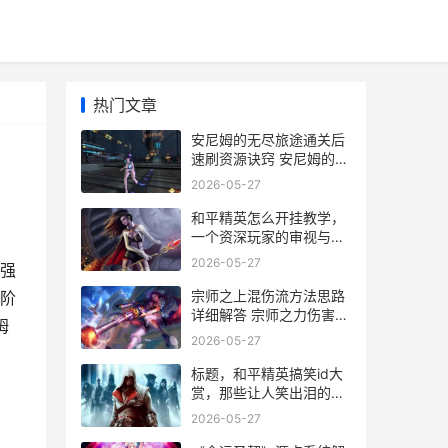
热门文章
安尼姆的无尽旅途通关后
速刷资源诀窍 安尼姆的无
尽旅途steam
2026-05-27
和平精英怎么开挂教学，
一个资深玩家的审视与忠
告
2026-05-27
强
宗师之上混伤流方法思路
阶
详细解答 宗师之力伤害怎
姆
么算
2026-05-27
标题，和平精英搞笑id大
赏，那些让人笑出泪的游
戏名字
2026-05-27