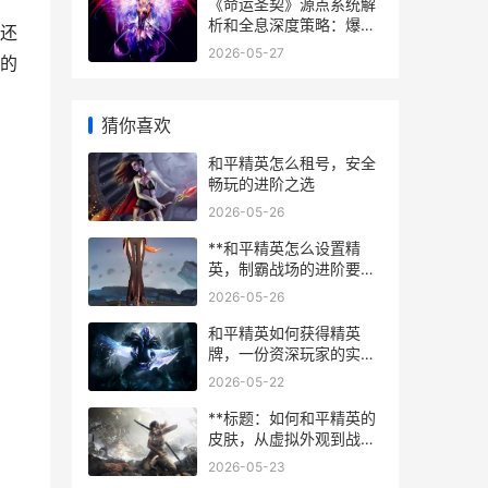
《命运圣契》源点系统解
析和全息深度策略：爆裂
还
飞弹 命运和圣歌
2026-05-27
的
猜你喜欢
和平精英怎么租号，安全
畅玩的进阶之选
2026-05-26
**和平精英怎么设置精
英，制霸战场的进阶要
诀，副标题从新手到高手
2026-05-26
的蜕变之路**
和平精英如何获得精英
牌，一份资深玩家的实战
心得，副标题，从战术到
2026-05-22
心态的全面升华
**标题：如何和平精英的
皮肤，从虚拟外观到战术
艺术的思考，副标题：一
2026-05-23
名资深玩家的深度解析**