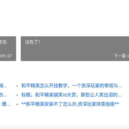
忠告
没有了！
-05-27
下一篇 
安尼姆的无尽旅途通关后速刷资源诀窍 安尼姆的无尽旅途steam
和平精英怎么开挂教学，一个资深玩家的审视与忠告
宗师之上混伤流方法思路详细解答 宗师之力伤害怎么算
标题，和平精英搞笑id大赏，那些让人笑出泪的游戏名字
《命运圣契》源点系统解析和全息深度策略：爆裂飞弹 命运和圣歌
**和平精英安装不了怎么办,资深玩家排查指南**