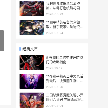
我的世界玫瑰丛怎么种
植，从零打造缤纷花园的
奥秘
2026-05-23
**和平精英装备怎么领
取，新手玩家进阶物资指
南**
2026-05-24
»
经典文章
# 在我的全球中建造防盗
门的攻略指南
2025-10-12
**在和平精英当中怎么活
到最后，决赛圈生存进阶
手册副标题**
2026-05-26
三国杀武将觉醒关羽小乔
队组合诀窍 三国杀武将觉
醒预约
2026-04-01