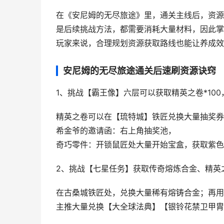
在《安尼姆的无尽旅途》里，通关主线后，资源
是后续挑战方法，都需要消耗大量材料，因此掌
玩家来说，合理规划资源获取路线也能让养成效
安尼姆的无尽旅途通关后速刷资源诀窍
1、挑战【霸王像】六层可以获取精英之卷*100
精英之卷可以在【琉特城】铁匠兑换大量抽奖券
希金爷的邀请函：右上角抽奖池，
奇巧零件：开锁鼠匠处大量开始宝盒，获取紫色
2、挑战【七星任务】获取传奇熔炼合金、精英
在古桑城铁匠处，兑换大量稀有熔铸合金；再用
主推大量兑换【大全球法典】【银铃花禁卫甲胄