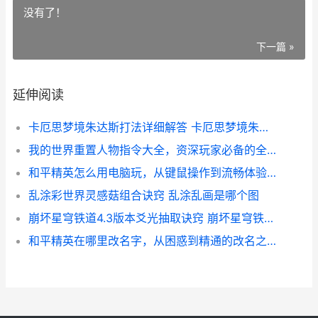
没有了！
下一篇 »
延伸阅读
卡厄思梦境朱达斯打法详细解答 卡厄思梦境朱达斯怎么打
我的世界重置人物指令大全，资深玩家必备的全能指南与角色管理秘籍
和平精英怎么用电脑玩，从键鼠操作到流畅体验的完全指南副标题，资深玩家的实战心得分享
乱涂彩世界灵感菇组合诀窍 乱涂乱画是哪个图
崩坏星穹铁道4.3版本爻光抽取诀窍 崩坏星穹铁道4.3角色立绘
和平精英在哪里改名字，从困惑到精通的改名之旅，副标题是探索游戏身份重塑的全路径