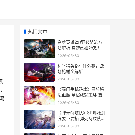
热门文章
盗梦英雄2幻野必杀流方
法解析 盗梦英雄2幻野最
强组合是谁
2026-05-30
和平精英都有什么枪，战
场枪械全解析
2026-05-30
展
《蜀门手机游戏》灵墟秘
，
境血魔·星宿成就策略 蜀
流
门手游18183
2026-05-30
《弹壳特攻队》SP哪吒到
底要不要抽 弹壳特攻队装
备推荐
2026-05-30