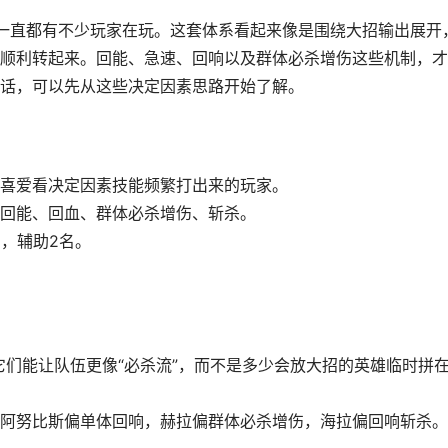
一直都有不少玩家在玩。这套体系看起来像是围绕大招输出展开
顺利转起来。回能、急速、回响以及群体必杀增伤这些机制，才
话，可以先从这些决定因素思路开始了解。
喜爱看决定因素技能频繁打出来的玩家。
回能、回血、群体必杀增伤、斩杀。
，辅助2名。
它们能让队伍更像“必杀流”，而不是多少会放大招的英雄临时拼
阿努比斯偏单体回响，赫拉偏群体必杀增伤，海拉偏回响斩杀。