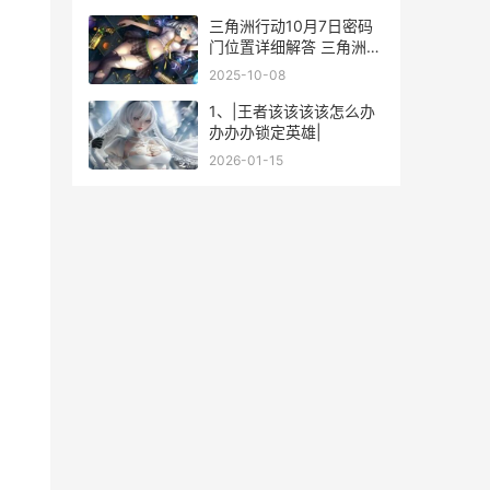
三角洲行动10月7日密码
门位置详细解答 三角洲行
动10月2日鸟窝
2025-10-08
1、|王者该该该该怎么办
办办办锁定英雄|
2026-01-15