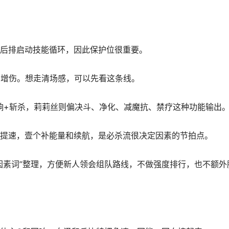
后排启动技能循环，因此保护位很重要。
杀增伤。想走清场感，可以先看这条线。
响+斩杀，莉莉丝则偏决斗、净化、减魔抗、禁疗这种功能输出
提速，壹个补能量和续航，是必杀流很决定因素的节拍点。
因素词”整理，方便新人领会组队路线，不做强度排行，也不额外