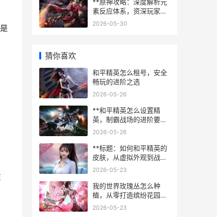
**原神攻略：深度解析元
素反应体系，资深玩家带
，
你掌握战斗核心法则**
2026-05-30
是
猜你喜欢
和平精英怎么租号，安全
畅玩的进阶之选
2026-05-26
**和平精英怎么设置精
英，制霸战场的进阶要
诀，副标题从新手到高手
2026-05-26
的蜕变之路**
**标题：如何和平精英的
皮肤，从虚拟外观到战术
艺术的思考，副标题：一
2026-05-23
名资深玩家的深度解析**
在
我的世界玫瑰丛怎么种
植，从零打造缤纷花园的
奥秘
2026-05-23