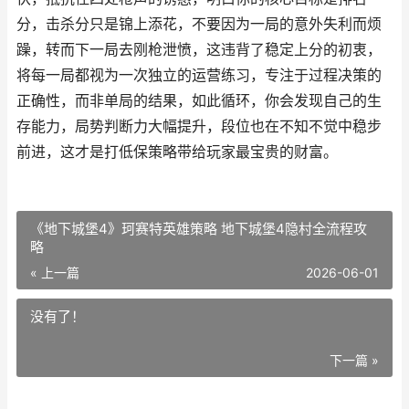
分，击杀分只是锦上添花，不要因为一局的意外失利而烦
躁，转而下一局去刚枪泄愤，这违背了稳定上分的初衷，
将每一局都视为一次独立的运营练习，专注于过程决策的
正确性，而非单局的结果，如此循环，你会发现自己的生
存能力，局势判断力大幅提升，段位也在不知不觉中稳步
前进，这才是打低保策略带给玩家最宝贵的财富。
《地下城堡4》珂赛特英雄策略 地下城堡4隐村全流程攻
略
« 上一篇
2026-06-01
没有了！
下一篇 »