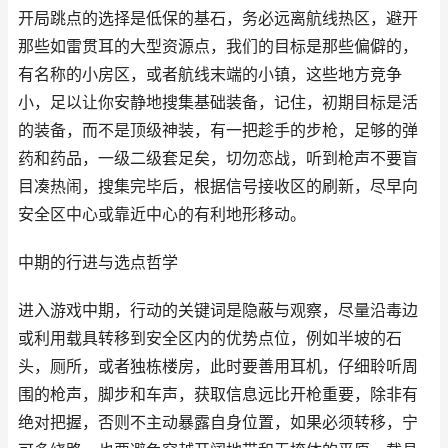
开局跳点的选择是低保的基石，务必远离航线热区，避开
那些如雷贯耳的大型资源点，我们的目标是那些偏僻的，
有名称的小房区，或者航线末端的小镇，这些地方竞争
小，足以让你安静地搜集基础装备，记住，初期目标是活
的装备，而不是顶级神装，有一把趁手的步枪，足够的弹
药和药品，一级二级套足矣，切勿恋战，听到枪声不要盲
目凑热闹，搜集完毕后，根据信号接收区的刷新，尽早向
安全区中心或靠近中心的有利地形移动。
中期的行进与选点哲学
进入游戏中期，行动的关键词是隐蔽与观察，尽量沿毒边
或利用载具转移到安全区内的优势点位，例如半坡的石
头，厕所，或者独栋楼房，此时要善用耳机，仔细聆听周
围的枪声，脚步和车声，获取信息远比开枪重要，除非有
绝对把握，否则不主动暴露自身位置，如果必须转移，宁