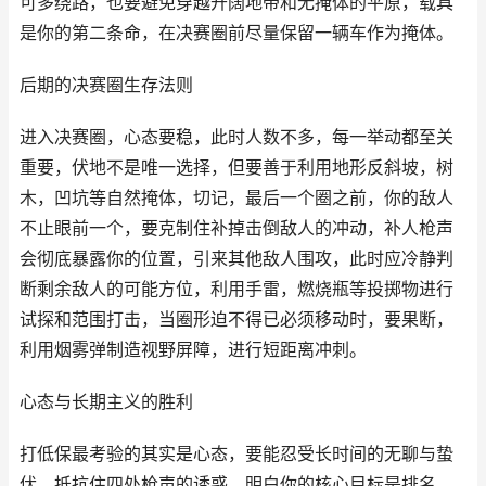
可多绕路，也要避免穿越开阔地带和无掩体的平原，载具
是你的第二条命，在决赛圈前尽量保留一辆车作为掩体。
后期的决赛圈生存法则
进入决赛圈，心态要稳，此时人数不多，每一举动都至关
重要，伏地不是唯一选择，但要善于利用地形反斜坡，树
木，凹坑等自然掩体，切记，最后一个圈之前，你的敌人
不止眼前一个，要克制住补掉击倒敌人的冲动，补人枪声
会彻底暴露你的位置，引来其他敌人围攻，此时应冷静判
断剩余敌人的可能方位，利用手雷，燃烧瓶等投掷物进行
试探和范围打击，当圈形迫不得已必须移动时，要果断，
利用烟雾弹制造视野屏障，进行短距离冲刺。
心态与长期主义的胜利
打低保最考验的其实是心态，要能忍受长时间的无聊与蛰
伏，抵抗住四处枪声的诱惑，明白你的核心目标是排名