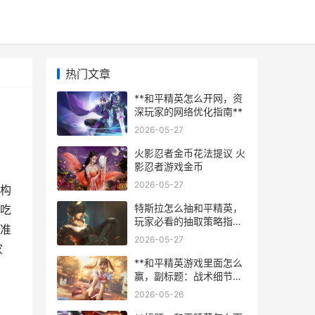
热门文章
**和平精英怎么开网，资
深玩家的网络优化指南**
2026-05-27
火影忍者金币花法提议 火
影忍者游戏金币
2026-05-27
戏构
特斯拉怎么抽和平精英，
吃
玩家必看的抽取策略指
准
南，副标题，揭秘载具皮
2026-05-27
肤的获取之道与实战心理
家
博弈
**和平精英游戏里面怎么
赢，副标题：战术细节与
心态的双重修炼**
2026-05-26