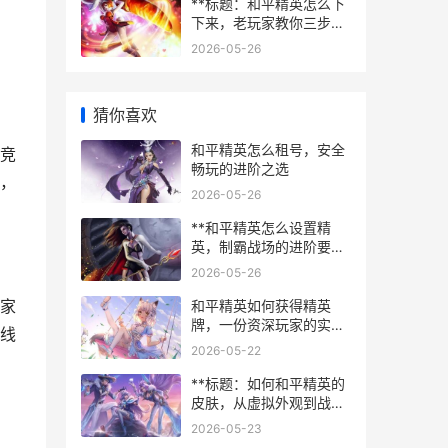
**标题：和平精英怎么下
下来，老玩家教你三步搞
定**
2026-05-26
猜你喜欢
和平精英怎么租号，安全
竞
畅玩的进阶之选
，
2026-05-26
**和平精英怎么设置精
英，制霸战场的进阶要
诀，副标题从新手到高手
2026-05-26
的蜕变之路**
家
和平精英如何获得精英
牌，一份资深玩家的实战
线
心得，副标题，从战术到
2026-05-22
心态的全面升华
**标题：如何和平精英的
皮肤，从虚拟外观到战术
艺术的思考，副标题：一
2026-05-23
名资深玩家的深度解析**