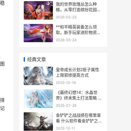
稳
我的世界玫瑰丛怎么种
植，从零打造缤纷花园的
奥秘
2026-05-23
的
**和平精英装备怎么领
取，新手玩家进阶物资指
南**
2026-05-24
宽
经典文章
图
皇帝成长计划2臣子属性
上限邪修提高方式
2025-10-19
《最终幻想14：水晶世
界》终末焦土打法策略 最
排
终幻想14手游
2025-07-28
记
金铲铲之战战绩在哪里查
看 什么软件看金铲铲之战
战绩
2025-12-11