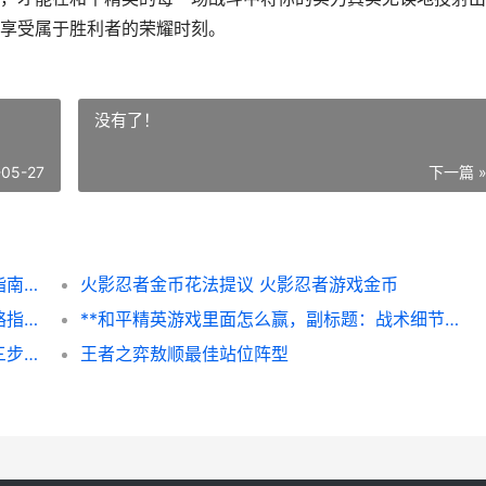
享受属于胜利者的荣耀时刻。
没有了！
-05-27
下一篇 
**和平精英怎么开网，资深玩家的网络优化指南**
火影忍者金币花法提议 火影忍者游戏金币
特斯拉怎么抽和平精英，玩家必看的抽取策略指南，副标题，揭秘载具皮肤的获取之道与实战心理博弈
**和平精英游戏里面怎么赢，副标题：战术细节与心态的双重修炼**
**标题：和平精英怎么下下来，老玩家教你三步搞定**
王者之弈敖顺最佳站位阵型