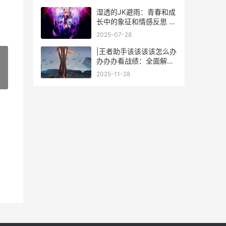
湿透的JK避雨：青春和成
长中的象征和情感反思 湿
透的jk避雨1 2的象征意义
2025-07-28
|王者助手该该该该怎么办
办办办看战绩：全面解析
与玩法技巧|
2025-11-28
»