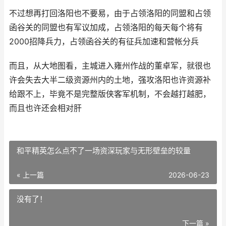
不过想再打回洛阳也不要易，由于占领洛阳的同盟和占领
函谷关的同盟也有军议加成，占领洛阳的每天每个将有
2000招降兵力，占领函谷关的有征兵加速和营帐分兵
而且，从大地图看，主城进入雍州作战的董卓军，就很也
许会失去大半二级资源州内的土地，强攻洛阳也许资源补
给跟不上，毕竟不是完整版侠客军机制，不会越打越肥，
而且也许还会相对肝
和平精英怎么点不了一场资深玩家与无形壁垒的较量
« 上一篇
2026-06-23
没有了！
下一篇 »