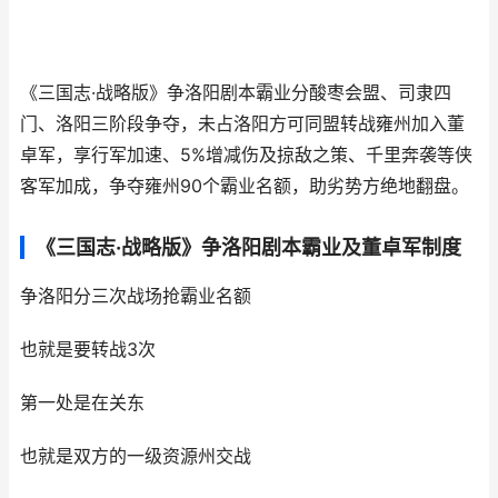
《三国志·战略版》争洛阳剧本霸业分酸枣会盟、司隶四
门、洛阳三阶段争夺，未占洛阳方可同盟转战雍州加入董
卓军，享行军加速、5%增减伤及掠敌之策、千里奔袭等侠
客军加成，争夺雍州90个霸业名额，助劣势方绝地翻盘。
《三国志·战略版》争洛阳剧本霸业及董卓军制度
争洛阳分三次战场抢霸业名额
也就是要转战3次
第一处是在关东
也就是双方的一级资源州交战