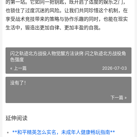
的第一站。它如同一把钥匙，既开启了适度的娱乐之门，
也锁住了过度沉迷的风险。让我们共同珍惜这个机制，在
享受战术竞技带来的策略与协作乐趣的同时，也能在现实
生活中，锻造出更加自律、更加丰盈的自我。
闪之轨迹北方战役人物觉醒方法诀窍 闪之轨迹北方战役角
色强度
« 上一篇
2026-07-03
没有了！
下一篇 »
延伸阅读
**和平精英怎么实名，未成年人健康畅玩指南**