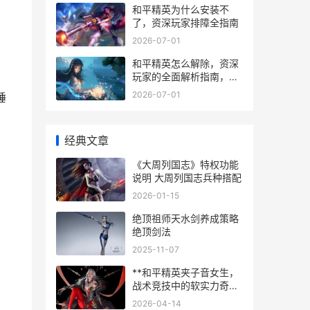
和平精英为什么安装不
了，资深玩家排障全指南
2026-07-01
和平精英怎么解除，资深
玩家的全面解析指南，从
心理到实操的告别之路
2026-07-01
睡
经典文章
《大周列国志》特权功能
说明 大周列国志兵种搭配
2026-01-15
绝顶祖师天水剑养成策略
绝顶剑法
2025-11-07
**和平精英夹子音女生，
战术竞技中的软实力奇
兵。副标题：一场声音与
2026-04-14