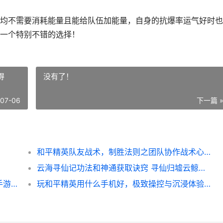
均不需要消耗能量且能给队伍加能量，自身的抗爆率运气好时也
一个特别不错的选择！
得
没有了！
-07-06
下一篇 
和平精英队友战术，制胜法则之团队协作战术心得
云海寻仙记功法和神通获取诀窍 寻仙归墟云鲸怎么样
问道手游攻略：资深玩家五步登仙路，问道手游攻略：少走弯路的境界提升指南
玩和平精英用什么手机好，极致操控与沉浸体验的硬件之选