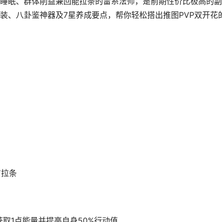
睡眠、群体削益兼回能拉条的雷系法师，是前期性价比极高的副
装、八卦鉴神器及7星养成要点，帮你轻松搭出推图PVP双开花
方拉条
取1点能量并提高自身50%行动值