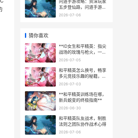
C
问道手游攻略：资深玩家
五步登仙路，问道手游攻
的
略：少走弯路的境界提升
2026-07-06
指南
猜你喜欢
**ID女生和平精英：指尖
战场的玫瑰与枪火，一段
关于勇气与成长的副标题
2026-07-05
**
和平精英怎么换号，畅享
多元竞技乐趣的秘籍，资
深玩家的深度解析
2026-07-03
**和平精英训练场在哪，
新兵蜕变的终极指南**
2026-06-30
和平精英队友战术，制胜
法则之团队协作战术心得
2026-07-06