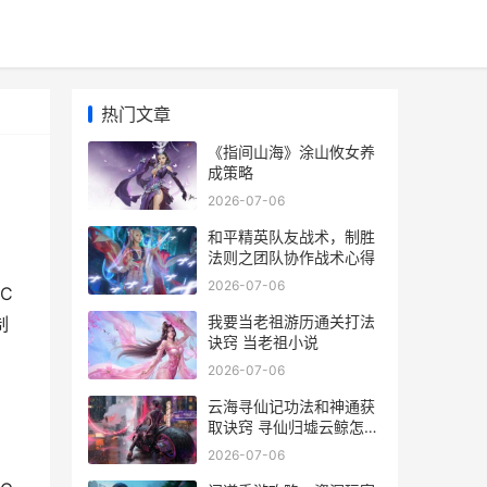
热门文章
《指间山海》涂山攸女养
成策略
2026-07-06
和平精英队友战术，制胜
法则之团队协作战术心得
2026-07-06
C
我要当老祖游历通关打法
制
诀窍 当老祖小说
2026-07-06
云海寻仙记功法和神通获
取诀窍 寻仙归墟云鲸怎么
样
2026-07-06