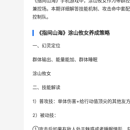
《指间山海》手机游戏中，涂山攸女作为带群控
兼控场。本期详细解答技能机制、攻击命中套配
控制队。
《指间山海》涂山攸女养成策略
一、幻灵定位
群体输出、能量能加、群体睡眠
涂山攸女
二、技能解读
1）普攻技：单体伤害+给行动值顶尖的其他友
2）被动技：
①攻击后如果有敌人处于魅惑或者睡眠情形，获