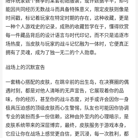
陪伴玩家数个赛季的某套初始服装，或许数据平平，却可
能因共同经历无数战斗而具备特殊意义，限定皮肤则像是
时间戳，标记着玩家在特定时期的存在，这种收藏，更是
一种个人游戏史的记录，成熟的收藏哲学在于，懂得欣赏
每一件藏品背后的设计语言与时代印记，而不只是追逐市
场热度，当皮肤与玩家的战斗记忆融为一体时，它便真正
拥有了灵魂，成为了独一无二的个人勋章。
战场上的沉默宣告
一套精心搭配的皮肤，在跳伞前的出生岛，在决赛圈的偶
遇时刻，都是对他人清晰的无声宣告，它展现着你的品
味，你的经历，甚至你的战斗态度，对手或许会因你一身
极具压迫感的顶级皮肤而心生警惕，队友也可能因你协调
专业的装扮而多一份信赖，这种由外至内的心理暗示，是
皮肤系统带来的深层博弈，最终，皮肤服务于游戏本身，
它应让你在战场上感觉更自信，更沉浸，每一次胜利，都