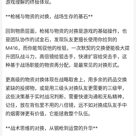
游戏理解的终极体现。
**枪械与物资的对换，战场生存的基石**
回到物质层面，枪械与物资的对换是游戏的基础操作，也
是团队协作的试金石，发现队友更擅长使用你捡到的
M416，而你能驾驭他的栓狙，一次默契的交换便能极大提
升团队战斗力，高倍镜给狙击手，快速扩容给突击手，这
种基于战场职能的物资再分配，是最常见的对换形式。
更高级的物资对换体现在战略取舍上，用多余的药品交换
紧缺的投掷物，或是用三级头对换队友更需要的三级甲，
这些决策基于实时战况判断，需要快速沟通和无私精神，
记住，放在背包里不用的八倍镜，远不如对换成队友手中
的烟雾弹更有价值，它能拯救整个队伍。
**战术思维的对换，从钢枪到运营的升华**