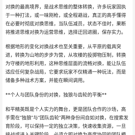
对换的最高境界，是战术思维的整体转换，许多玩家固执
于一种打法，或一味刚枪，或全程避战，真正的高手懂得
在必要时彻底对换思维，当队伍减员，状态不佳时，果断
将推进思维对换为运营思维，选择迂回进圈，保存实力。
根据地形的变化对换战术也至关重要，从平原的载具突
进，转换为山地的步步为营，从攻楼的投掷物压制，转换
为守楼的地形利用，这种思维层面的流畅对换，能让队伍
适应任何复杂战局，它要求玩家不仅精通一种玩法，而是
储备多种战术方案，并能在瞬间调用。
**个人与团队身份的对换，独狼与齿轮的平衡**
和平精英既是个人实力的舞台，更是团队合作的沙场，高
手需在“独狼”与“团队齿轮”两种身份间自如对换，在搜索发
育阶段，可以保持一定的独立决策，快速收集资源，一旦
接战或进入关键阶段，必须立即对换为高度协同的团队模