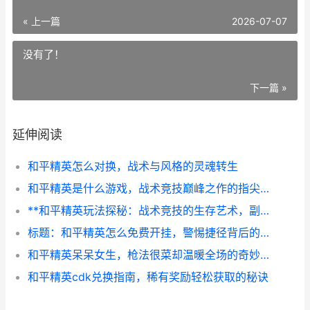
« 上一篇
2026-07-07
没有了！
下一篇 »
延伸阅读
和平精英怎么对换，战术与风格的灵魂转生
和平精英是什么游戏，战术竞技巅峰之作的指尖传奇
**和平精英玩法探秘：战术竞技的生存艺术，副标题：从跳伞到夺冠的进阶之路**
标题：和平精英怎么免费开挂，警惕捷径背后的致命陷阱，副标题：一位老玩家的忠告与反思
和平精英呆呆女生，枪法很菜却温暖全场的奇妙旅程
和平精英cdk兑换指南，稀有奖励轻松获取的秘诀