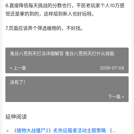
6.直接降低每天挑战的分数也行，平民老玩家个人10万感
觉还是拿的到的，这样组到新人也好玩呀。
7.页面应该弄个筛选植物的，不好找。
鬼谷八荒刑天打法详细解答 鬼谷八荒刑天打什么技能
« 上一篇
2026-07-08
没有了！
下一篇 »
延伸阅读
《植物大战僵尸2》炙热征服者活动主题策略 《植物大战僵尸》