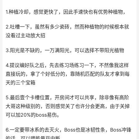
1.种植冷却，感觉更快了，因此手速快也有优势种植物，
2.吐槽一下，虽然有多少瓷砖，然而种植物的时候根本就
没看过主动放大招
3.阳光是不缺的，一万满阳光，可以选择不带阳光植物
4.提议编好队之后，先去练习场练习一下，不然像我这样
直接玩的，拿了个好低分的，靠随机匹配的队友才拿到每
天的三个宝箱
5.最后壹个卡槽位置，开房间才可以共享，除非像有高阶
大哥这种级别的，否则感觉关了也许分会更高，由于关掉
可以加20%的boss易伤。
6.一定要带冰系的去灭火，Boss也是冰韧性条，Boss冲锋
的话，可以喂能量豆中断。