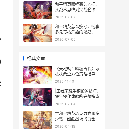
和平精英巅峰赛怎么打，
从战术思维到实战登顶的
进阶之路
2026-07-07
，
和平精英怎么换号，畅享
多元竞技乐趣的秘籍，资
深玩家的深度解析
梦
2026-07-03
经典文章
奇
《天地劫：幽城再临》琼
枝扶桑全方位策略指导 天
地劫幽城再临幽寰夏侯仪
2025-11-19
用
|王者荣耀手柄设置技巧：
提升操作体验的完整指南|
2026-02-04
**和平精英巧克力衣服多
少钱，甜酷战场的氪金艺
术**
2026-04-19