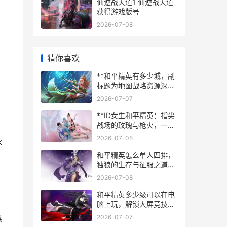
仙逆战天道1 仙逆战天道
获得游戏版号
2026-07-08
猜你喜欢
**和平精英有多少城，副
标题为地图战略资源深度
解析**
2026-07-07
**ID女生和平精英：指尖
战场的玫瑰与枪火，一段
关于勇气与成长的副标题
2026-07-05
水
**
和平精英怎么单人四排，
独狼的生存与征服之道副
标题，孤身挑战团队战场
2026-07-08
的终极攻略
和平精英多少级可以在电
脑上玩，解锁大屏竞技的
真相与门槛
2026-07-07
系