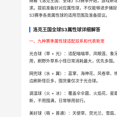
随着《洛克王国：全球》S3赛季开始，游戏新
求。提前准备好对应属性球，不仅能够进步捕捉
S3赛季各类属性球的适用范围及准备提议。
洛克王国全球S3属性球详细解答
一、九种赛季属性球适配双系和代表新宠
光合球（草 + 光）：适配喵喵草、凤眼莲、
用，刷野外草系小怪日常消耗最大，优先多囤。
网兜球（水 + 翼）：蓝掌、海神花、风卷草
边刷新怪巨多，囤货量仅次于光合球。
调温球（火 + 冰）：覆盖伞伞菌、火焰花、星
新，不用囤满，日常够用就行。
美好球（萌 + 普通）：天使草、荧光兰、雪