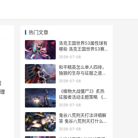
热门文章
洛克王国世界S3属性球有
哪些 洛克王国世界S3赛
季传说精灵
2026-07-08
和平精英怎么单人四排，
独狼的生存与征服之道副
标题，孤身挑战团队战场
2026-07-08
同
的终极攻略
《植物大战僵尸2》炙热
理
征服者活动主题策略 《植
物大战僵尸》
2026-07-08
鬼谷八荒刑天打法详细解
答 鬼谷八荒刑天打什么技
能
2026-07-08