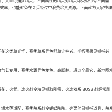
增了大量可捕捉精灵，不同属性的精灵对精灵球类型也有不同需
效率，也能避免在寻觅经过中浪费珍贵资源。下面就为大家整理
象牙花这类草光怪，赛季草系异色稻草守护者、半朽蜜果灵抓捕必
、喷气菇专用，赛季水翼异色龙鱼、高脚鹬、班枭全靠它，新地图
霜花，火武、冰火战令精灵抓取刚需，火冰双系 BOSS 战经常刷
菇、短木莲适配，赛季萌系战令蝴蝶陶陶、壳栗丝鼠抓捕道具，萌