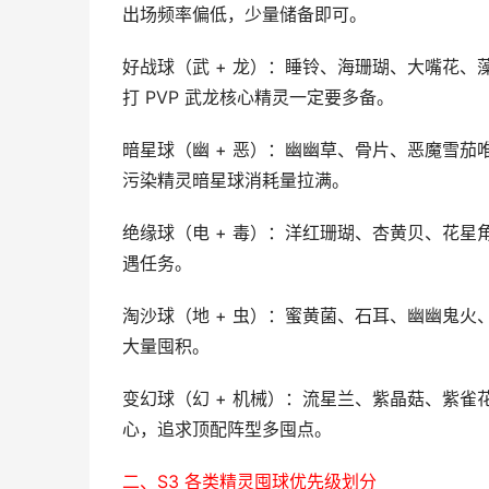
出场频率偏低，少量储备即可。
好战球（武 + 龙）：睡铃、海珊瑚、大嘴花
打 PVP 武龙核心精灵一定要多备。
暗星球（幽 + 恶）：幽幽草、骨片、恶魔雪
污染精灵暗星球消耗量拉满。
绝缘球（电 + 毒）：洋红珊瑚、杏黄贝、花
遇任务。
淘沙球（地 + 虫）：蜜黄菌、石耳、幽幽鬼
大量囤积。
变幻球（幻 + 机械）：流星兰、紫晶菇、紫
心，追求顶配阵型多囤点。
二、S3 各类精灵囤球优先级划分