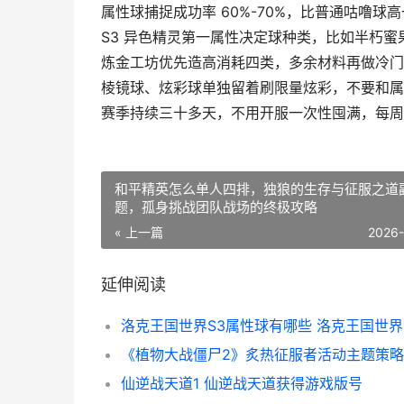
属性球捕捉成功率 60%-70%，比普通咕噜
S3 异色精灵第一属性决定球种类，比如半朽
炼金工坊优先造高消耗四类，多余材料再做冷门
棱镜球、炫彩球单独留着刷限量炫彩，不要和属
赛季持续三十多天，不用开服一次性囤满，每周
和平精英怎么单人四排，独狼的生存与征服之道
题，孤身挑战团队战场的终极攻略
« 上一篇
2026
延伸阅读
仙逆战天道1 仙逆战天道获得游戏版号