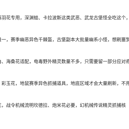
、藻羽花专用，深渊蛙、卡拉波斯这类武恶、武龙古堡怪全吃这个
茄唯一，赛季幽恶异色千棘盔，古堡副本大批量幽系小怪，想刷噩
星角、海桑花适配，电毒野外精灵数量不多，只需要留一部分应对
火、彩玉花，地鼠赛季异色抓捕道具，地底区域才会大量刷新，不
雀花，战令机械流明坎德拉、炮米花必要，幻机械传说精灵抓捕核