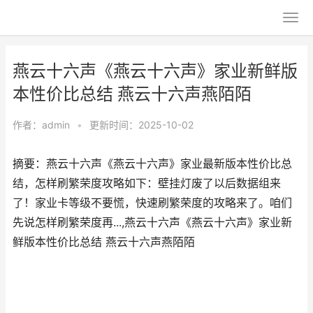
燕云十六声《燕云十六声》家业新鲜版
本性价比总结 燕云十六声燕陌陌
作者：
admin
•
更新时间：2025-10-02
摘要：燕云十六声《燕云十六声》家业最新版本性价比总
结，怎样刷繁荣度攻略如下：壁挂灯废了以后数据组来
了！家业卡等级不要慌，快速刷繁荣度的攻略来了。咱们
先说怎样刷繁荣度再...,燕云十六声《燕云十六声》家业新
鲜版本性价比总结 燕云十六声燕陌陌